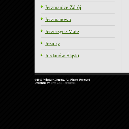
Jerzmanice Zdrój
Jerzmanowo
Jerzerzyce Małe
Jeziory
Jordanów Śląski
©2010 Wiesław Długosz. All Rights Reserved
Designed by
Free CSS Templates