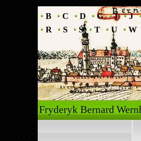
B
C
D
G
I
J
R
S
Ś
T
U
W
Fryderyk Ber