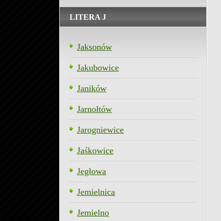
LITERA J
Jaksonów
Jakubowice
Janików
Jarnołtów
Jarogniewice
Jaśkowice
Jegłowa
Jemielnica
Jemielno