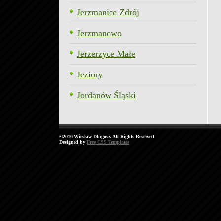
Jerzmanice Zdrój
Jerzmanowo
Jerzerzyce Małe
Jeziory
Jordanów Śląski
©2010 Wiesław Długosz. All Rights Reserved
Designed by
Free CSS Templates