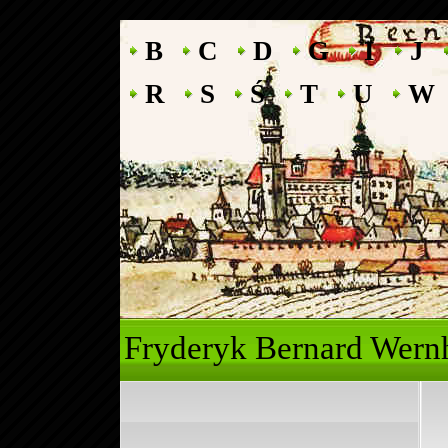
B
C
D
G
I
J
R
S
Ś
T
U
W
Fryderyk Ber