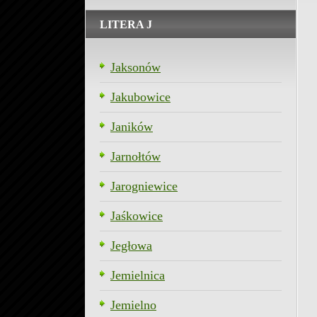
LITERA J
Jaksonów
Jakubowice
Janików
Jarnołtów
Jarogniewice
Jaśkowice
Jegłowa
Jemielnica
Jemielno