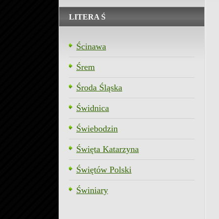
LITERA Ś
Ścinawa
Śrem
Środa Śląska
Świdnica
Świebodzin
Święta Katarzyna
Świętów Polski
Świniary