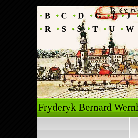
B
C
D
G
I
J
R
S
Ś
T
U
W
Fryderyk Ber