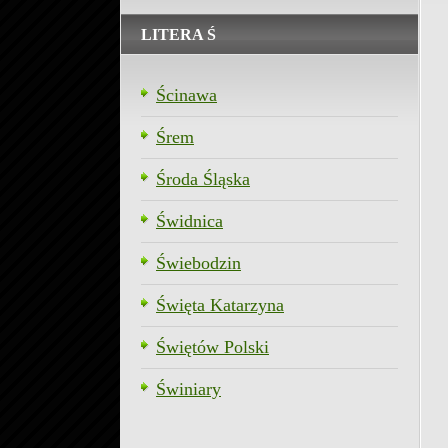
LITERA Ś
Ścinawa
Śrem
Środa Śląska
Świdnica
Świebodzin
Święta Katarzyna
Świętów Polski
Świniary