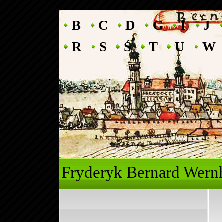
B
C
D
G
I
J
R
S
Ś
T
U
W
Fryderyk Ber