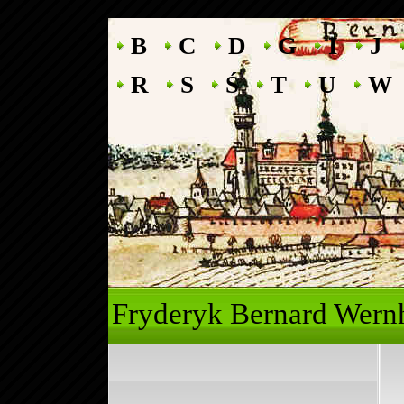
B
C
D
G
I
J
R
S
Ś
T
U
W
Fryderyk Ber