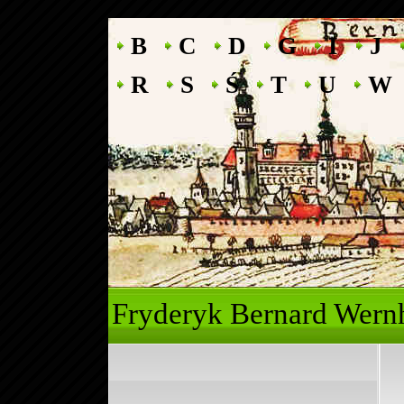
B
C
D
G
I
J
R
S
Ś
T
U
W
Fryderyk Ber