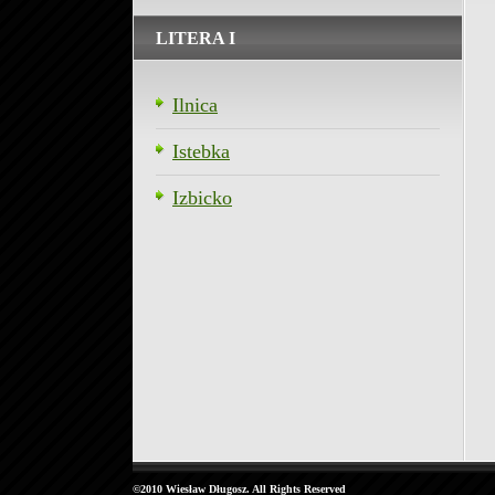
LITERA I
Ilnica
Istebka
Izbicko
©2010 Wiesław Długosz. All Rights Reserved