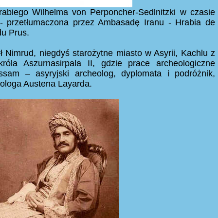
rabiego Wilhelma von Perponcher-Sedlnitzki w czasie
 - przetłumaczona przez Ambasadę Iranu - Hrabia de
u Prus.
 Nimrud, niegdyś starożytne miasto w Asyrii, Kachlu z
róla Aszurnasirpala II, gdzie prace archeologiczne
sam – asyryjski archeolog, dyplomata i podróżnik,
eologa Austena Layarda.