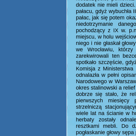
dodatek nie mieli dzieci
pałacu, gdyż wybuchła II
pałac, jak się potem ok
niedotrzymanie dane
pochodzący z IX w. p.n
miejscu, w holu wejściow
niego i nie głaskał gło
we Wrocławiu, którzy
zarekwirowali ten bez
spotkało szczęście, gdyż
Komisja z Ministerstwa
odnalazła w pełni opisa
Narodowego w Warszawie,
okres stalinowski a rel
dobrze się stało, że re
pierwszych miesięcy 
strzelniczą stacjonują
wiele lat na ścianie w h
herbaty zostały odnal
resztkami mebli. Do d
pogłaskanie głowy sępa 