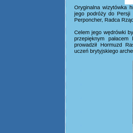
Oryginalna wizytówka h
jego podróży do Persji
Perponcher, Radca Rząd
Celem jego wędrówki był
przepięknym pałacem k
prowadził Hormuzd Ras
uczeń brytyjskiego arch