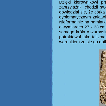
Dzięki kierownikowi p
zaprzyjaźnił, chodził 
dowiedział się, że córk
dyplomatycznym załatwił
Nieformalnie na pamiątk
o wymiarach 27 x 33 cm,
samego króla Aszurnasir
potraktował jako talizma
warunkiem że się go dotk