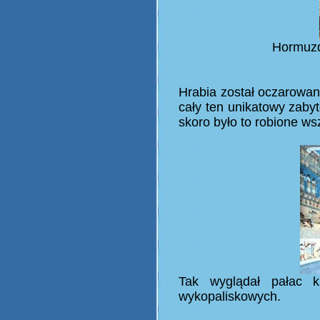
Hormuzd
Hrabia został oczarowany
cały ten unikatowy zaby
skoro było to robione ws
Tak wyglądał pałac kr
wykopaliskowych.