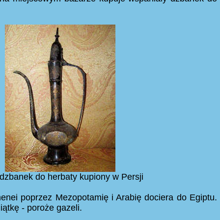
 dzbanek do herbaty kupiony w Persji
nei poprzez Mezopotamię i Arabię dociera do Egiptu.
iątkę - poroże gazeli.