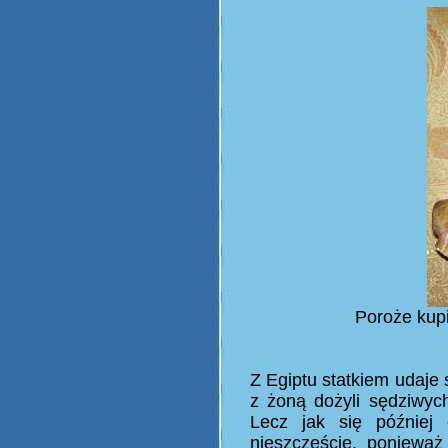
Poroże kupi
Z Egiptu statkiem udaje 
z żoną dożyli sędziwych
Lecz jak się później 
nieszczęście, poniewa