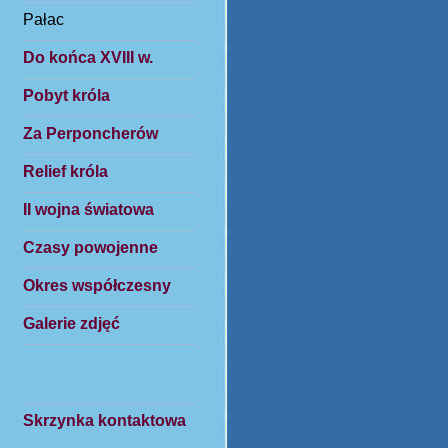
Pałac
Do końca XVIII w.
Pobyt króla
Za Perponcherów
Relief króla
II wojna światowa
Czasy powojenne
Okres współczesny
Galerie zdjęć
Skrzynka kontaktowa