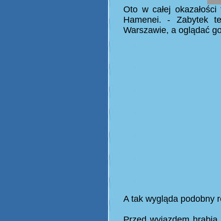
Oto w całej okazałości 
Hamenei. - Zabytek 
Warszawie, a oglądać 
A tak wygląda podobny re
Przed wyjazdem hrabia