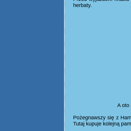
herbaty.
A oto
Pożegnawszy się z Hame
Tutaj kupuje kolejną pam