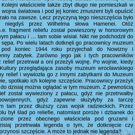
. Kolejni właściciele także zbyt długo nie pomieszkali w
 wojna światowa i pod jej koniec zmuszeni byli opuścić
azało na zawsze. Lecz przyczyną tego nieszczęścia było
go niegdyś przez Wilhelma słowa Hamenei. Otóż
.e. fragment reliefu został powieszony w honorowym
ym pałacu i … tam sobie wisiał. Nikt nie podchodził do
wy sępa. Po wielu latach dotknęli go pracownicy muzeum
 pod koniec 1944 roku przyjechali do Nowizny i
cenny zabytek. Zarówno jego jak i tych pracowników
 relief przetrwał a oni przeżyli wojnę. Po wojnie, kiedy
 Kultury przeglądająca zasoby muzeum wrocławskiego
ny relief i wywiozła go z innymi zabytkami do Muzeum
 spotkało ich kolejne szczęście. Pracownicy przeżyli
ief do dzisiaj można oglądać w tym muzeum. Z pewnością
lief został wywieziony z pałacu, gdyż nie przetrwałby
powojennych, gdyż zapewne służyłyby za tarczę
cym tam przez dłuższy czas wojsk radzieckich. Przez
olu był ślad po reliefie, natomiast poroże i dzbanek do
ezione przez obecnego właściciela pod gruzami i
zisiaj przetrwała legenda o tym, że dotknięcie czy
przynosi szczęście. A może to jednak nie legenda?