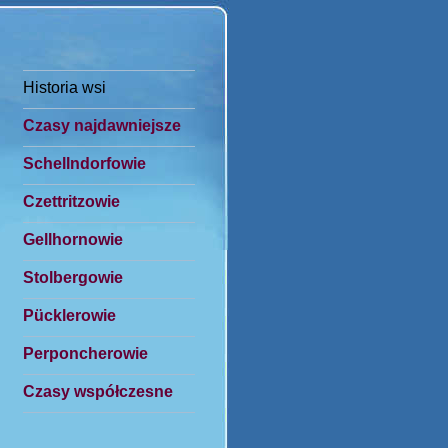
Historia wsi
Czasy najdawniejsze
Schellndorfowie
Czettritzowie
Gellhornowie
Stolbergowie
Pücklerowie
Perponcherowie
Czasy współczesne