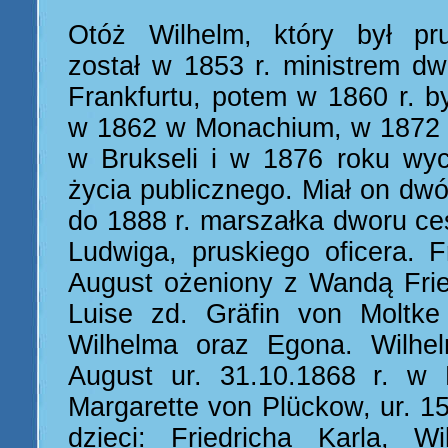
Otóż Wilhelm, który był pr
został w 1853 r. ministrem dw
Frankfurtu, potem w 1860 r. b
w 1862 w Monachium, w 1872 
w Brukseli i w 1876 roku wyco
życia publicznego. Miał on dwó
do 1888 r. marszałka dworu ce
Ludwiga, pruskiego oficera. F
August ożeniony z Wandą Fried
Luise zd. Gräfin von Moltk
Wilhelma oraz Egona. Wilhe
August ur. 31.10.1868 r. w B
Margarette von Plückow, ur. 15.
dzieci: Friedricha Karla, W