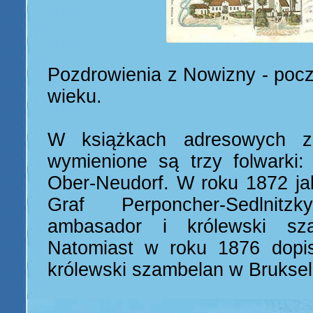
Pozdrowienia z Nowizny - poc
wieku.
W książkach adresowych 
wymienione są trzy folwarki: 
Ober-Neudorf. W roku 1872 jak
Graf Perponcher-Sedlnit
ambasador i królewski s
Natomiast w roku 1876 dopis
królewski szambelan w Bruksel