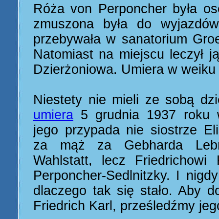
Róża von Perponcher była os
zmuszona była do wyjazdów 
przebywała w sanatorium Gro
Natomiast na miejscu leczył j
Dzierżoniowa. Umiera w weiku 
Niestety nie mieli ze sobą dzi
umiera
5 grudnia 1937 roku 
jego przypada nie siostrze El
za mąż za Gebharda Lebr
Wahlstatt, lecz Friedrichowi
Perponcher-Sedlnitzky. I nigd
dlaczego tak się stało. Aby d
Friedrich Karl, prześledźmy jeg