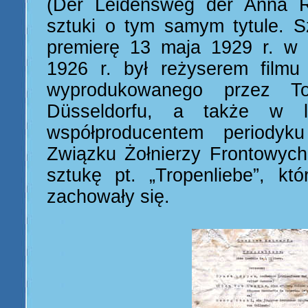
(Der Leidensweg der Anna R
sztuki o tym samym tytule. S
premierę 13 maja 1929 r. w 
1926 r. był reżyserem filmu
wyprodukowanego przez T
Düsseldorfu, a także w l
współproducentem periody
Związku Żołnierzy Frontowych
sztukę pt. „Tropenliebe”, któ
zachowały się.