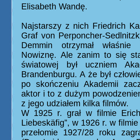
Elisabeth Wandę.
Najstarszy z nich Friedrich Ka
Graf von Perponcher-Sedlnitzk
Demmin otrzymał właśnie
Nowiznę. Ale zanim to się st
światowej był uczniem Aka
Brandenburgu. A że był człowi
po skończeniu Akademii zac
aktor i to z dużym powodzeni
z jego udziałem kilka filmów.
W 1925 r. grał w filmie Eric
Liebeskäfig”, w 1926 r. w filmie
przełomie 1927/28 roku zagrał