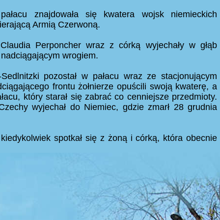
ałacu znajdowała się kwatera wojsk niemieckich
cierającą Armią Czerwoną.
, Claudia Perponcher wraz z córką wyjechały w głąb
 nadciągającym wrogiem.
Sedlnitzki pozostał w pałacu wraz ze stacjonującym
ciągającego frontu żołnierze opuścili swoją kwaterę, a
ałacu, który starał się zabrać co cenniejsze przedmioty.
Czechy wyjechał do Niemiec, gdzie zmarł 28 grudnia
kiedykolwiek spotkał się z żoną i córką, która obecnie