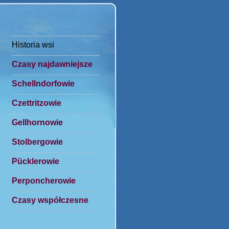
Historia wsi
Czasy najdawniejsze
Schellndorfowie
Czettritzowie
Gellhornowie
Stolbergowie
Pücklerowie
Perponcherowie
Czasy współczesne