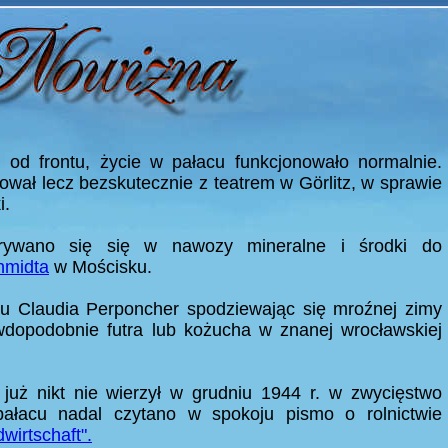
 od frontu, życie w pałacu funkcjonowało normalnie.
ował lecz bezskutecznie z teatrem w Görlitz, w sprawie
i.
trywano się się w nawozy mineralne i środki do
hmidta
w Mościsku.
u Claudia Perponcher spodziewając się mroźnej zimy
dopodobnie futra lub kożucha w znanej wrocławskiej
już nikt nie wierzył w grudniu 1944 r. w zwycięstwo
pałacu nadal czytano w spokoju pismo o rolnictwie
dwirtschaft".