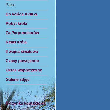
Pałac
Do końca XVIII w.
Pobyt króla
Za Perponcherów
Relief króla
II wojna światowa
Czasy powojenne
Okres współczesny
Galerie zdjęć
Skrzynka kontaktowa