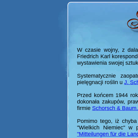
W czasie wojny, z dala
Friedrich Karl korespond
wystawienia swojej sztuk
Systematycznie zaopa
pielęgnacji roślin u
J. Sc
Przed końcem 1944 rok
dokonała zakupów, praw
firmie
Schorsch & Baum.
Pomimo tego, iż chyba 
"Wielkich Niemiec" w 
"Mitteilungen für die Lan