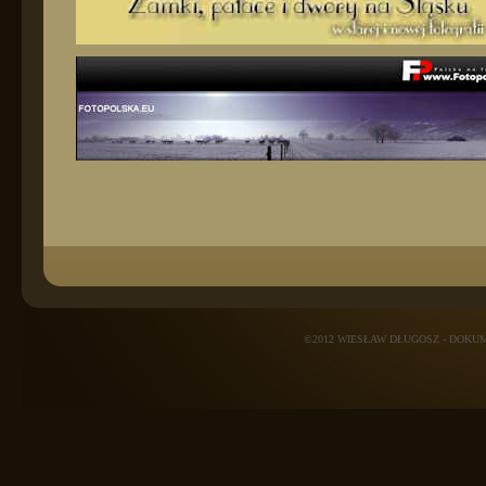
©2012 WIESŁAW DŁUGOSZ - DOK