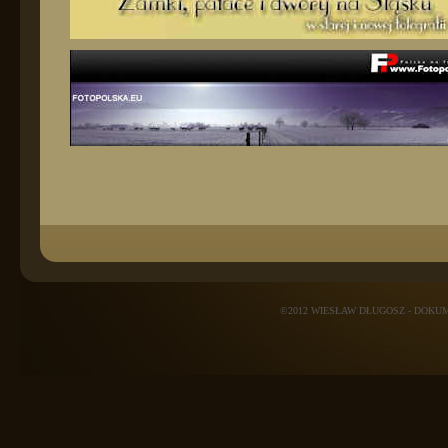
©2012 WIESŁAW DŁUGOSZ - DOK