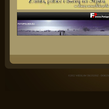
©2012 WIESŁAW DŁUGOSZ - DOK