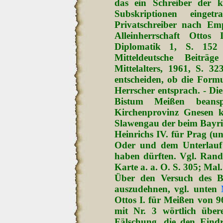
das ein Schreiber der ka
Subskriptionen einge
Privatschreiber nach Emp
Alleinherrschaft Ottos 
Diplomatik 1, S. 152 
Mitteldeutsche Beiträg
Mittelalters, 1961, S. 3
entscheiden, ob die Formu
Herrscher entsprach. - Di
Bistum Meißen beansp
Kirchenprovinz Gnesen kir
Slawengau der beim Bayri
Heinrichs IV. für Prag (u
Oder und dem Unterlauf
haben dürften. Vgl. Randt
Karte a. a. O. S. 305; Mal.
Über den Versuch des B
auszudehnen, vgl. unten
Ottos I. für Meißen von 
mit Nr. 3 wörtlich überei
Fälschung, die den Eindr