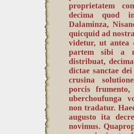
proprietatem co
decima quod in
Dalaminza, Nisane
quicquid ad nostra
videtur, ut ante
partem sibi a n
distribuat, decim
dictae sanctae dei 
crusina solution
porcis frumento,
uberchoufunga v
non tradatur. Haec
augusto ita decr
novimus. Quapropt