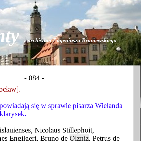
nty
z archiwum Eugeniusza Braniewskiego
- 084 -
ocław].
owiadają się w sprawie pisarza Wielanda
klarysek.
slauienses, Nicolaus Stillephoit,
es Engilgeri, Bruno de
Olzniz
, Petrus de