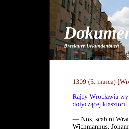
Dokume
Breslauer Urkundenbuch
1309 (5. marca) [Wr
Rajcy Wrocławia wyp
dotyczącej klasztoru 
— Nos, scabini Wrati
Wichmannus, Johann