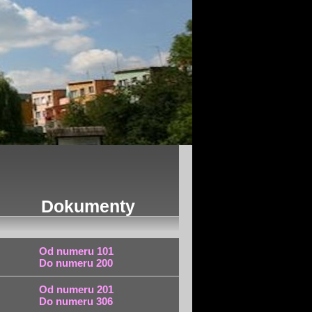
Dokumenty
Od numeru 101
Do numeru 200
Od numeru 201
Do numeru 306