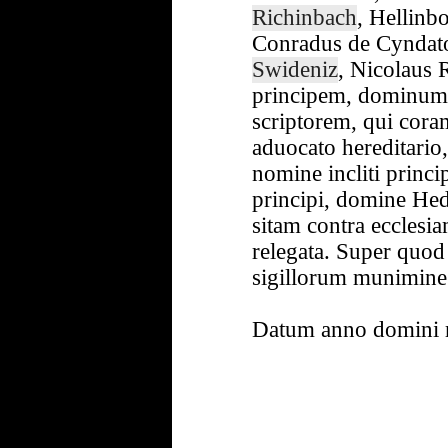
Richinbach
, Hellinb
Conradus de Cyndat
Swideniz
, Nicolaus R
principem, dominum
scriptorem, qui cora
aduocato hereditario,
nomine incliti princip
principi, domine Hed
sitam contra ecclesia
relegata. Super quo
sigillorum munimin
Datum anno domini m°