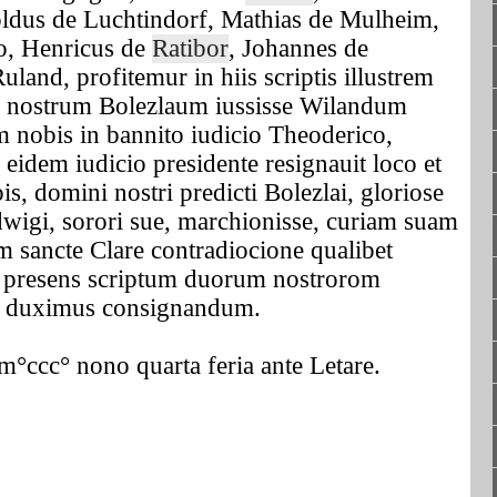
oldus de Luchtindorf, Mathias de Mulheim,
o, Henricus de
Ratibor
, Johannes de
uland, profitemur in hiis scriptis illustrem
 nostrum Bolezlaum iussisse Wilandum
m nobis in bannito iudicio Theoderico,
 eidem iudicio presidente resignauit loco et
is, domini nostri predicti Bolezlai, gloriose
wigi, sorori sue, marchionisse, curiam suam
m sancte Clare contradiocione qualibet
d presens scriptum duorum nostrorom
e duximus consignandum.
ccc° nono quarta feria ante Letare.