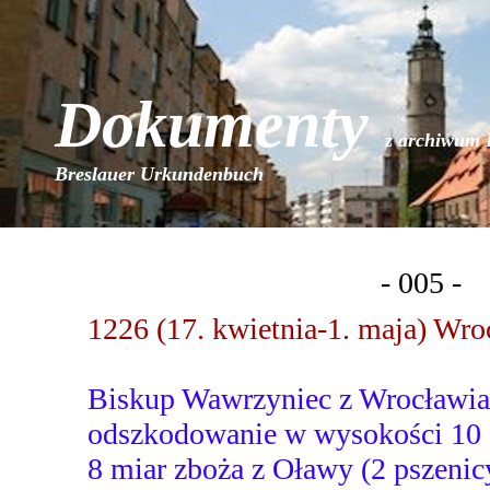
Dokumenty
z archiwum 
Breslauer Urkundenbuch
- 005 -
1226 (17. kwietnia-1. maja) Wr
Biskup Wawrzyniec z Wrocławi
odszkodowanie w wysokości 10 g
8 miar zboża z Oławy (2 pszenicy