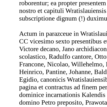
roborentur; ea propter presentem
nostro et capituli Wratislauiensis
subscriptione dignum (!) duxim
Actum in parazceue in Wratisla
CC vicesimo sexto presentibus e
Victore decano, Jano archidiaco
scolastico, Radulfo cantore, Otto
Francone, Nicolao, Willehelmo, 
Heinrico, Pantine, Johanne, Bal
Egidio, canonicis Wratislauiensib
pagina et contractus ad finem p
dominice incarnationis Kalendis
domino Petro preposito, Prawota 