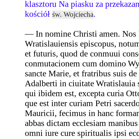
klasztoru Na piasku za przekaz
kościół
.
św. Wojciecha
— In nomine Christi amen. Nos 
Wratislauiensis episcopus, notu
et futuris, quod de conmuui conse
conmutacionem cum domino Wyt
sancte Marie, et fratribus suis de
Adalberti in ciuitate Wratislauia
qui ibidem est, excepta curia Otto
que est inter curiam Petri sacerd
Mauricii, fecimus in hanc forma
abbas dictam ecclesiam manibus 
omni iure cure spiritualis ipsi ec