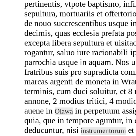
pertinentis, vtpote baptismo, inf
sepultura, mortuariis et offertori
de nouo succrescentibus usque i
decimis, quas ecclesia prefata po
excepta libera sepultura et uisit
rogantur, saluo iure racionabili 
parrochia usque in aquam. Nos u
fratribus suis pro supradicta c
marcas argenti de moneta in Wrat
terminis, cum duci soluitur, et 8
annone, 2 modius tritici, 4 modio
auene in
in perpetuum ass
Olawa
quia, que in tempore aguntur, in
deducuntur, nisi
et
instrumentorum