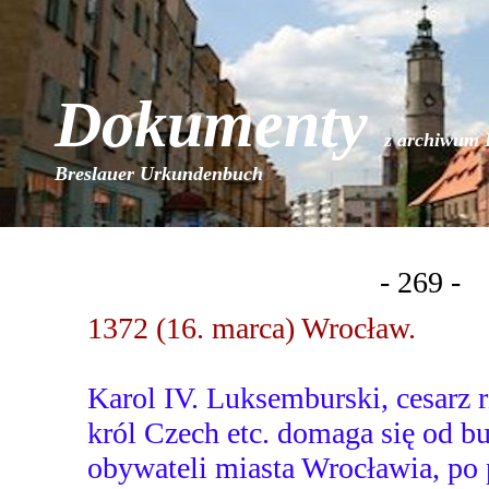
Dokumenty
z archiwum 
Breslauer Urkundenbuch
- 269 -
1372 (16. marca) Wrocław.
Karol IV. Luksemburski, cesarz 
król Czech etc. domaga się od bu
obywateli miasta Wrocławia, po