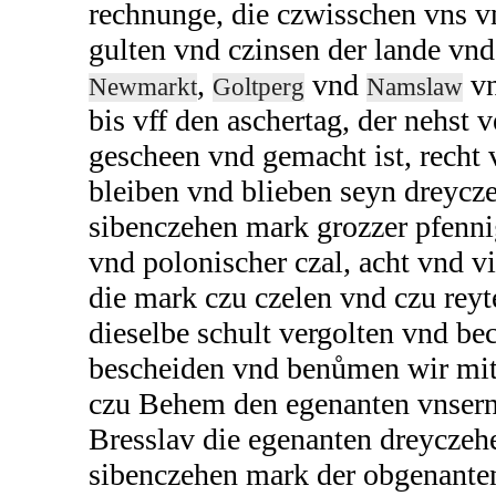
rechnunge, die czwisschen vns v
gulten vnd czinsen der lande vnd
,
vnd
vn
Newmarkt
Goltperg
Namslaw
bis vff den aschertag, der nehst v
gescheen vnd gemacht ist, recht 
bleiben vnd blieben seyn dreycz
sibenczehen mark grozzer pfenn
vnd polonischer czal, acht vnd vi
die mark czu czelen vnd czu rey
dieselbe schult vergolten vnd bec
bescheiden vnd benůmen wir mit
czu Behem den egenanten vnsern
Bresslav die egenanten dreyczeh
sibenczehen mark der obgenanten