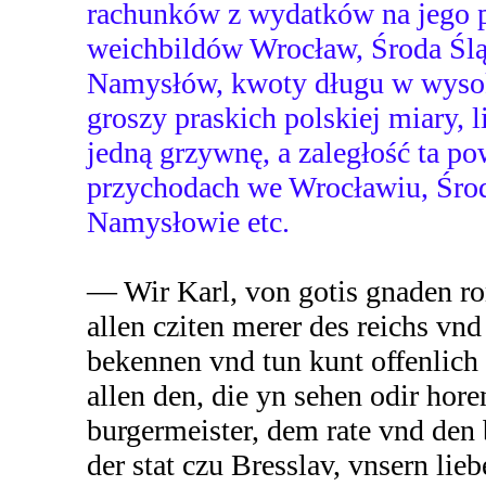
rachunków z wydatków na jego p
weichbildów Wrocław, Środa Śląs
Namysłów, kwoty długu w wysok
groszy praskich polskiej miary, 
jedną grzywnę, a zaległość ta po
przychodach we Wrocławiu, Środz
Namysłowie etc.
— Wir Karl, von gotis gnaden ro
allen cziten merer des reichs vn
bekennen vnd tun kunt offenlich 
allen den, die yn sehen odir hore
burgermeister, dem rate vnd den
der stat czu Bresslav, vnsern lie