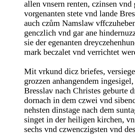
allen vnsern renten, czinsen vnd 
vorgenanten stete vnd lande Bre
auch czům Namslaw vffczuhebe
genczlich vnd gar ane hindernuzz
sie der egenanten dreyczehenhun
mark beczalet vnd verrichtet wer
Mit vrkund dicz briefes, versieg
grozzen anhangendem ingesigel, 
Bresslav nach Christes geburte 
dornach in dem czwei vnd sibenc
nehsten dinstage nach dem sunta
singet in der heiligen kirchen, v
sechs vnd czwenczigsten vnd de