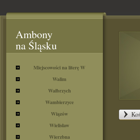
Ambony
na Śląsku
Miejscowości na literę W
Walim
Wałbrzych
Wambierzyce
Wiązów
Koś
Wielisław
Wierzbna