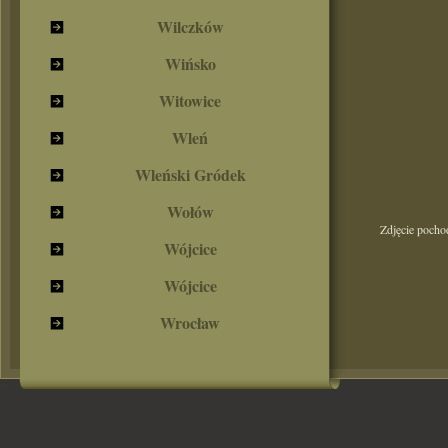
Wilczków
Wińsko
Witowice
Wleń
Wleński Gródek
Wołów
Zdjęcie pocho
Wójcice
Wójcice
Wrocław