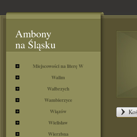
Ambony
na Śląsku
Miejscowości na literę W
Walim
Wałbrzych
Wambierzyce
Wiązów
Koś
Wielisław
Wierzbna