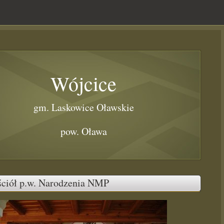
Wójcice
gm. Laskowice Oławskie
pow. Oława
ciół p.w. Narodzenia NMP