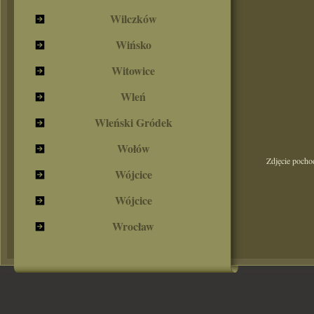
Wilczków
Wińsko
Witowice
Wleń
Wleński Gródek
Wołów
Zdjęcie pocho
Wójcice
Wójcice
Wrocław