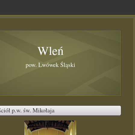
Wleń
pow. Lwówek Śląski
ciół p.w. św. Mikołaja