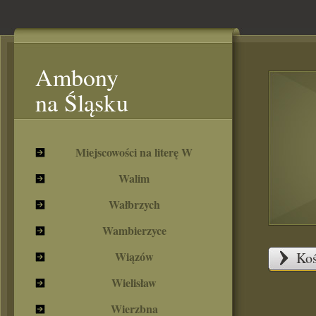
Ambony
na Śląsku
Miejscowości na literę W
Walim
Wałbrzych
Wambierzyce
Wiązów
Koś
Wielisław
Wierzbna