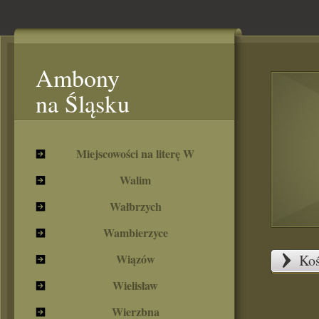
Ambony
na Śląsku
Miejscowości na literę W
Walim
Wałbrzych
Wambierzyce
Wiązów
Koś
Wielisław
Wierzbna