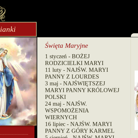
ianki
Święta Maryjne
1 styczeń - BOŻEJ
RODZICIELKI MARYI
11 luty - NAJŚW. MARYI
PANNY Z LOURDES
3 maj - NAJŚWIĘTSZEJ
MARYI PANNY KRÓLOWEJ
POLSKI
24 maj - NAJŚW.
WSPOMOŻENIA
WIERNYCH
16 lipiec - NAJŚW. MARYI
PANNY Z GÓRY KARMEL
5 sierpień - NAJŚW. MARYI