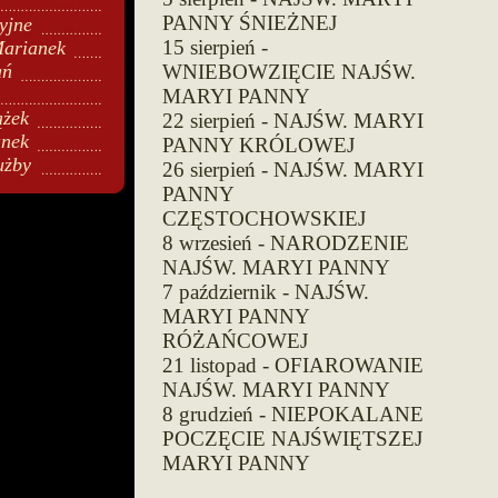
PANNY ŚNIEŻNEJ
yjne
15 sierpień -
arianek
ań
WNIEBOWZIĘCIE NAJŚW.
MARYI PANNY
ążek
22 sierpień - NAJŚW. MARYI
anek
PANNY KRÓLOWEJ
użby
26 sierpień - NAJŚW. MARYI
PANNY
CZĘSTOCHOWSKIEJ
8 wrzesień - NARODZENIE
NAJŚW. MARYI PANNY
7 październik - NAJŚW.
MARYI PANNY
RÓŻAŃCOWEJ
21 listopad - OFIAROWANIE
NAJŚW. MARYI PANNY
8 grudzień - NIEPOKALANE
POCZĘCIE NAJŚWIĘTSZEJ
MARYI PANNY