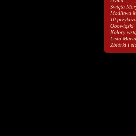
Hymn
Święta Mar
Modlitwa M
10 przykaz
Obowiązki
Kolory wst
Lista Mari
Zbiórki i sł