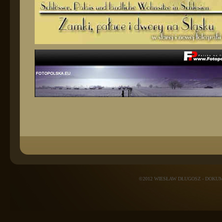
©2012 WIESŁAW DŁUGOSZ - DOK