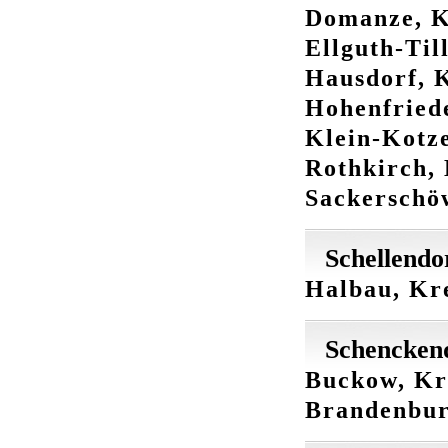
Domanze, Kr
Ellguth-Til
Hausdorf, K
Hohenfriede
Klein-Kotze
Rothkirch, 
Sackerschöw
Schellendo
Halbau, Kre
Schenckend
Buckow, Kr
Brandenbu