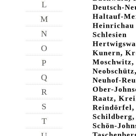
L
Deutsch-Neu
Haltauf-Mer
M
Heinrichau
N
Schlesien
Hertwigswal
O
Kunern, Kr
Moschwitz, 
P
Neobschütz,
Q
Neuhof-Reu
Ober-Johnsd
R
Raatz, Krei
S
Reindörfel,
Schildberg,
T
Schön-Johns
Taschenberg
U