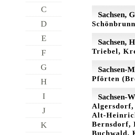
C
Sachsen, G
D
Schönbrunn,
E
Sachsen, H
Triebel, Kr
F
G
Sachsen-M
Pförten (Br
H
I
Sachsen-W
Algersdorf,
J
Alt-Heinric
Bernsdorf, 
K
Buchwald, 