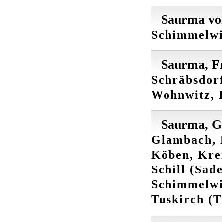
Saurma von
Schimmelwit
Saurma, F
Schräbsdorf
Wohnwitz, 
Saurma, G
Glambach, K
Köben, Krei
Schill (Sad
Schimmelwit
Tuskirch (T