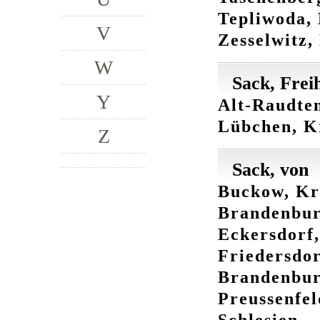
Tepliwoda, 
V
Zesselwitz,
W
Sack, Frei
Y
Alt-Raudten
Lübchen, K
Z
Sack, von
Buckow, Kr
Brandenbu
Eckersdorf,
Friedersdor
Brandenbu
Preussenfel
Schlesien