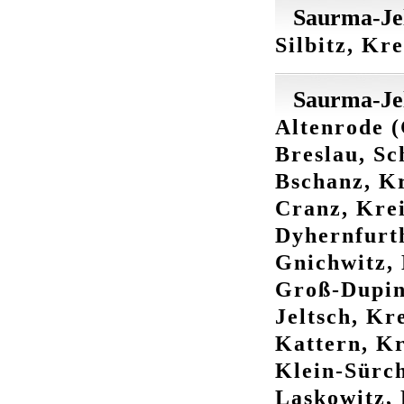
Saurma-Jel
Silbitz, Kr
Saurma-Jel
Altenrode (
Breslau, Sc
Bschanz, Kr
Cranz, Krei
Dyhernfurth
Gnichwitz, 
Groß-Dupine
Jeltsch, Kr
Kattern, Kr
Klein-Sürch
Laskowitz, 