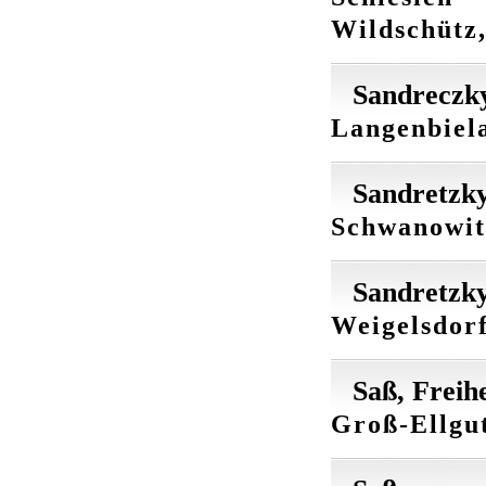
Wildschütz,
Sandreczk
Langenbiela
Sandretzky
Schwanowitz
Sandretzky
Weigelsdorf
Saß, Freih
Groß-Ellgut