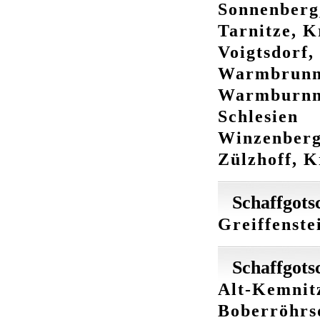
Sonnenberg,
Tarnitze, K
Voigtsdorf,
Warmbrunn,
Warmburnn-
Schlesien
Winzenberg,
Zülzhoff, K
Schaffgots
Greiffenste
Schaffgots
Alt-Kemnitz
Boberröhrsd