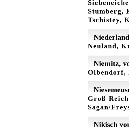
Siebeneiche
Stumberg, K
Tschistey, 
Niederland
Neuland, Kr
Niemitz, v
Olbendorf, 
Niesemeusc
Groß-Reich
Sagan/Freys
Nikisch vo