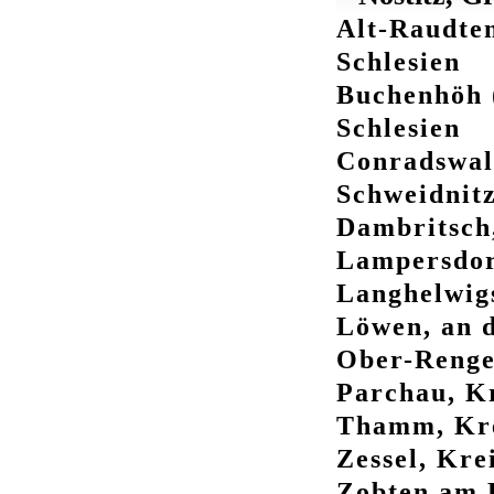
Alt-Raudten
Schlesien
Buchenhöh (
Schlesien
Conradswal
Schweidnitz
Dambritsch,
Lampersdorf
Langhelwigs
Löwen, an d
Ober-Renger
Parchau, Kr
Thamm, Kre
Zessel, Kre
Zobten am 