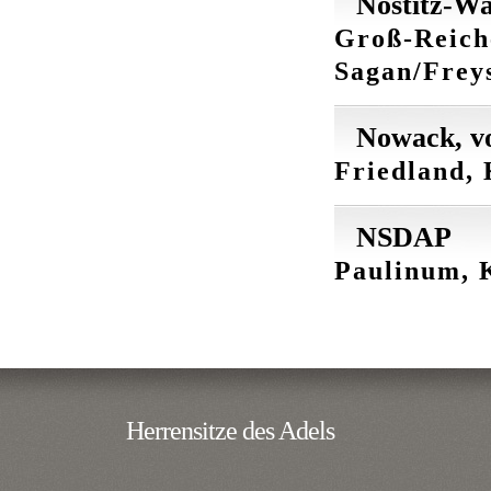
Nostitz-Wa
Groß-Reich
Sagan/Freys
Nowack, v
Friedland, 
NSDAP
Paulinum, K
Herrensitze des Adels