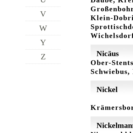
Großenbohra
V
Klein-Dobri
Sprottischd
W
Wichelsdorf
Y
Nicäus
Z
Ober-Stents
Schwiebus,
Nickel
Krämersbor
Nickelman