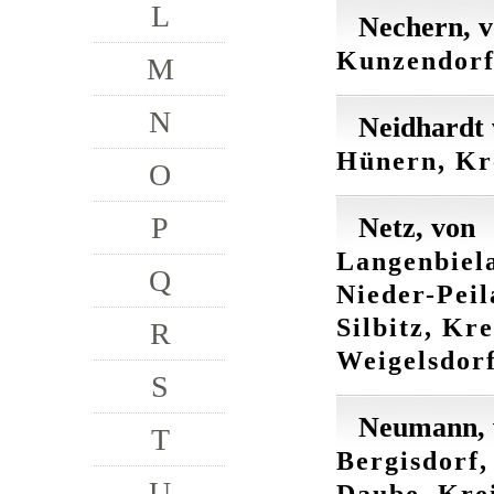
L
Nechern, 
Kunzendorf
M
N
Neidhardt 
Hünern, Kre
O
P
Netz, von
Langenbiela
Q
Nieder-Peil
Silbitz, Kr
R
Weigelsdorf
S
Neumann, 
T
Bergisdorf,
U
Daube, Kre