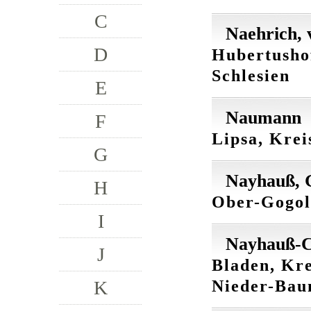
C
Naehrich, 
D
Hubertushof
Schlesien
E
Naumann
F
Lipsa, Krei
G
Nayhauß, 
H
Ober-Gogola
I
Nayhauß-C
J
Bladen, Kre
Nieder-Baum
K