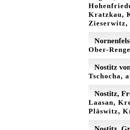
Hohenfriede
Kratzkau, K
Zieserwitz,
Nornenfels
Ober-Renger
Nostitz vo
Tschocha, a
Nostitz, F
Laasan, Kre
Pläswitz, K
Nostitz, G