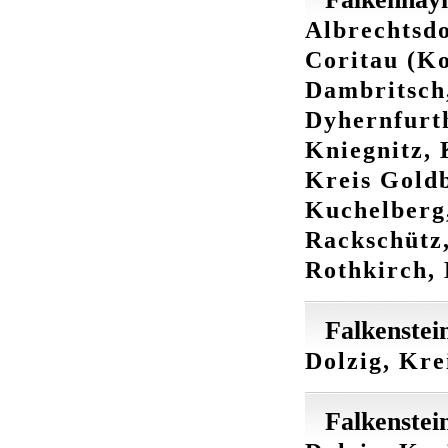
Albrechtsd
Coritau (Ko
Dambritsch,
Dyhernfurth
Kniegnitz, 
Kreis Gold
Kuchelberg,
Rackschütz,
Rothkirch, 
Falkenstei
Dolzig, Kre
Falkenstei