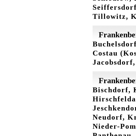
Seiffersdor
Tillowitz, 
Frankenber
Buchelsdorf
Costau (Kos
Jacobsdorf,
Frankenbe
Bischdorf, 
Hirschfelda
Jeschkendor
Neudorf, Kr
Nieder-Poms
Panthenau,