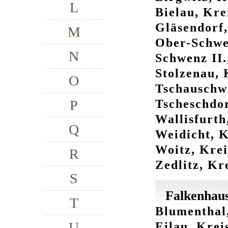
L
Bielau, Kre
Gläsendorf,
M
Ober-Schwed
N
Schwenz II.
Stolzenau, 
O
Tschauschwi
Tscheschdor
P
Wallisfurth
Q
Weidicht, K
Woitz, Krei
R
Zedlitz, Kr
S
Falkenhaus
T
Blumenthal,
U
Eilau, Krei