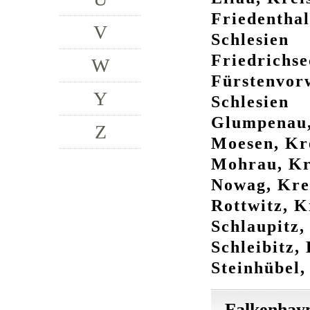
Friedenthal
V
Schlesien
Friedrichse
W
Fürstenvor
Y
Schlesien
Glumpenau, 
Z
Moesen, Kre
Mohrau, Kre
Nowag, Krei
Rottwitz, K
Schlaupitz,
Schleibitz, 
Steinhübel,
Falkenhayn