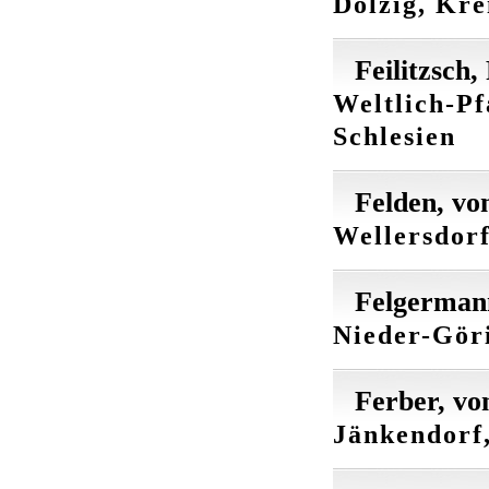
Dolzig, Kre
Feilitzsch,
Weltlich-Pf
Schlesien
Felden, vo
Wellersdor
Felgerman
Nieder-Göri
Ferber, vo
Jänkendorf,