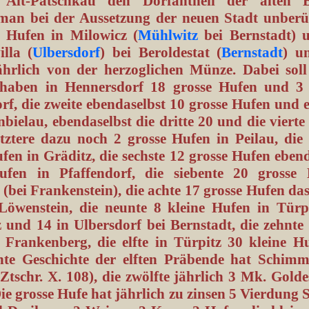
 Alt-Patschkau den Dorfantheil der alten B
man bei der Aussetzung der neuen Stadt unberühr
e Hufen in Milowicz (
Mühlwitz
bei Bernstadt) 
illa (
Ulbersdorf
) bei Beroldestat (
Bernstadt
) u
ährlich von der herzoglichen Münze. Dabei soll 
haben in Hennersdorf 18 grosse Hufen und 3 
rf, die zweite ebendaselbst 10 grosse Hufen und 
bielau, ebendaselbst die dritte 20 und die vierte
etztere dazu noch 2 grosse Hufen in Peilau, die 
fen in Gräditz, die sechste 12 grosse Hufen ebe
ufen in Pfaffendorf, die siebente 20 grosse
(bei Frankenstein), die achte 17 grosse Hufen da
-Löwenstein, die neunte 8 kleine Hufen in Türpi
 und 14 in Ulbersdorf bei Bernstadt, die zehnte 
 Frankenberg, die elfte in Türpitz 30 kleine Hu
ante Geschichte der elften Präbende hat Schimm
, Ztschr. X. 108), die zwölfte jährlich 3 Mk. Gold
e grosse Hufe hat jährlich zu zinsen 5 Vierdung 