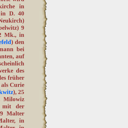
irche in
 in D. 40
(Neukirch)
belwitz) 9
2 Mk., in
feld
) den
mann bei
hnten, auf
scheinlich
werke des
les früher
als Curie
kwitz
), 25
. Milowiz
 mit der
39 Malter
lter, in
alter, in