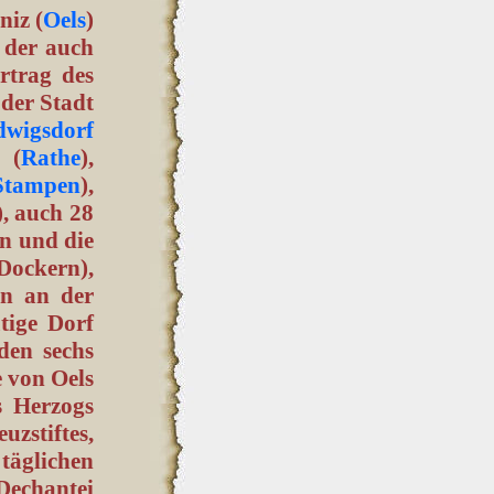
niz (
Oels
)
 der auch
rtrag des
 der Stadt
wigsdorf
 (
Rathe
),
Stampen
),
), auch 28
n und die
(Dockern),
en an der
tige Dorf
den sechs
e von Oels
s Herzogs
uzstiftes,
täglichen
 Dechantei