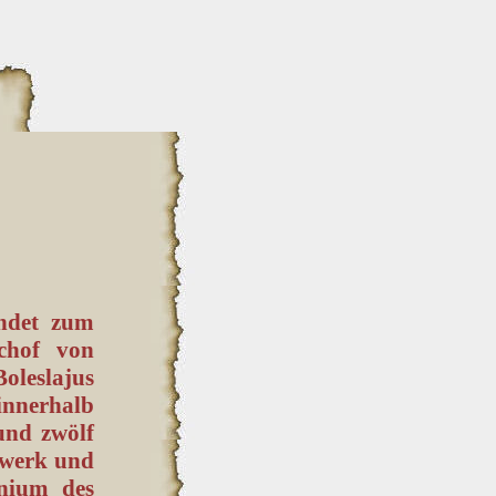
ündet zum
schof von
leslajus
innerhalb
und zwölf
rwerk und
nium des