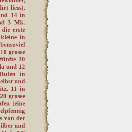
ewohner,
t liess),
und 14 in
nd 3 Mk.
die erste
kleine in
ebensoviel
 18 grosse
fünfte 20
nda und 12
 Hufen in
selbst und
tz, 11 in
20 grosse
fen (eine
elpfennig
es von der
Silber und