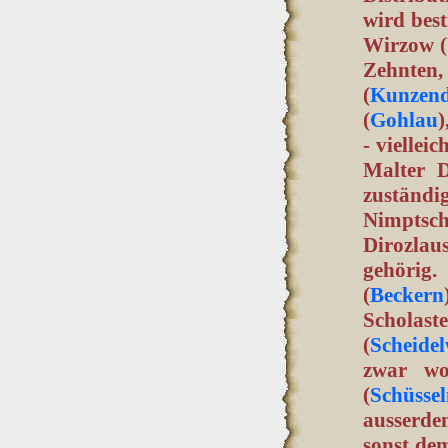
wird best
Wirzow (
Zehnten
(
Kunzend
(
Gohlau
)
- viellei
Malter D
zuständi
Nimptsc
Dirozlaus
gehörig
(
Beckern
Scholas
(
Scheidel
zwar wo
(
Schüsse
ausserde
sonst dem