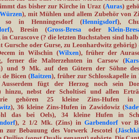
immt das bisher zur Kirche in Uraz (
Auras
) geh
Würzen
), mit Mühlen und allem Zubehör von Z
, so in Henningesdorf (
Hennigsdorf
), Chu
orf
), Bresin (
Gross-Bresa
oder
Klein-Bres
, in Curascove (? die letzten Buchstaben sind halb
cht Gursche oder Gurse, zu Leonhardwitz gehörig)
ecem in Wilschin (
Wilxen
), früher der Auras
g, ferner die Malterzehnten in Carsow (
Kars
h) und 9 Mk. auf den Gütern der Söhne des
 de Bicen (
Baitzen
), früher zur Schlosskapelle i
. Ausserdem fügt der Herzog noch sein Dor
) hinzu, nebst der Scholtisei und allen Ertr
terie gehören 25 kleine Zins-Hufen in 
witz
), 36 kleine Zins-Hufen in Zawidowiz (
Sade
hl das bei Oels), 34 kleine Hufen in Schu
lndorf
), 2 1/2 Mk. (Zins) in
Garbendorf
vor Br
m zur Bebauung des Vorwerk Jescotel (
Jäschki
 Quiliso (sonst Qualis genannt) gehörte. Die Can