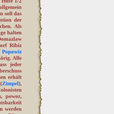
e Hufe 1/2
llgemein
n soll das
mtion der
chen. Als
uge halten
Domazlaw
orf Ribiz
f
Popowiz
örig. Alle
ass jeder
berschuss
en erhält
(
Zimpel
),
olonisten
n, powoz,
tsbarkeit
an werden