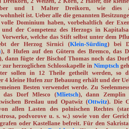
l Dreikorn, 2 Weizen, 2 Korn, 2 Hafer, die klein
ber und 1 Malter Dreikorn, wie dies a
ohnheit ist. Ueber alle die genannten Besitzunge
s volle Dominium haben, vorbehaltlich der Exe
 und der Competenz des Herzogs in Kapitalsa
Vorwerke, welche das Stift selbst unter dem Pfl
ebt der Herzog Sirnici (
Klein-Sürding
) bei 
u
), 8 Hufen auf den Gütern des Bremco, das D
), dann fügte der Bischof Thomas noch das Dor
r zur herzoglichen Schlosskapelle in
Nimptsch
geh
ter sollen in 12 Theile getheilt werden, so d
r 4 kleine Hufen zur Bebauung erhält und der Ue
emeinen Besten verwendet werde. Zu Seelenmess
t das Dorf Mlesco (
Mlietsch
), dann Zemplin 
zwischen Breslau und Opatwiz (
Ottwitz
). Die C
on allen Lasten des polnischen Rechtes (sta
strosa, podvorove u. s. w.) sowie von der Gerich
grafen oder Kastellane befreit. Für den Sakrist