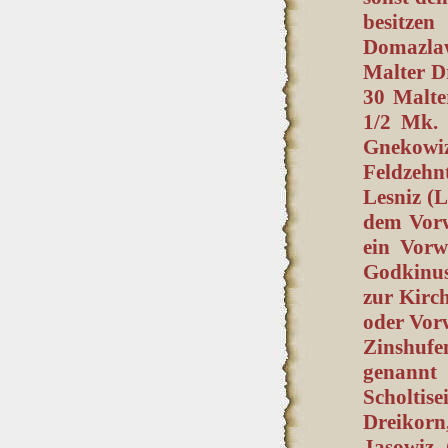
besitze
Domazla
Malter Dr
30 Malter
1/2 Mk. 
Gnekowiz
Feldzeh
Lesniz (L
dem Vorw
ein Vorw
Godkinus 
zur Kirc
oder Vor
Zinshuf
genannt
Scholtis
Dreikorn
Jasowiz 