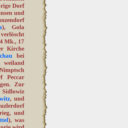
örige Dorf
insen und
nzendorf
a
), Gola
 verlöscht
 4 Mk., 17
er Kirche
chau
bei
 weiland
n Nimptsch
f Peccar
ägen. Zur
Sidlowiz
witz
, und
zlerdorf
ieg, und
ttel
), was
torie wird