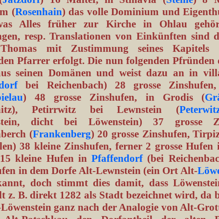
m (
Rosenhain
) das volle Dominium und Eigent
was Alles früher zur Kirche in Ohlau gehört
gen, resp. Translationen von Einkünften sind 
 Thomas mit Zustimmung seines Kapitels
den Pfarrer erfolgt. Die nun folgenden Pfründen 
us seinen Domänen und weist dazu an in vill
dorf
bei Reichenbach) 28 grosse Zinshufen,
ielau
) 48 grosse Zinshufen, in Grodis (
Gr
nitz), Petirrwitz bei Lewnstein (
Peterwit
stein, dicht bei Löwenstein) 37 grosse Zi
berch (
Frankenberg
) 20 grosse Zinshufen, Tirpiz
len) 38 kleine Zinshufen, ferner 2 grosse Hufen 
 15 kleine Hufen in
Pfaffendorf
(bei Reichenba
fen in dem Dorfe Alt-Lewnstein (ein Ort Alt-
Löwe
kannt, doch stimmt dies damit, dass Löwenste
t z. B. direkt 1282 als Stadt bezeichnet wird, da 
-Löwenstein ganz nach der Analogie von Alt-Grott