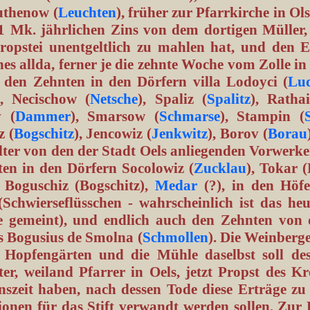
uthenow (
Leuchten
), früher zur Pfarrkirche in Ols
 1 Mk. jährlichen Zins von dem dortigen Müller,
Propstei unentgeltlich zu mahlen hat, und den E
hes allda, ferner je die zehnte Woche vom Zolle in
 den Zehnten in den Dörfern villa Lodoyci (
Lud
), Necischow (
Netsche
), Spaliz (
Spalitz
), Rathai
 (
Dammer
), Smarsow (
Schmarse
), Stampin (
z (
Bogschitz
), Jencowiz (
Jenkwitz
), Borov (
Borau
ter von den der Stadt Oels anliegenden Vorwerke
ten in den Dörfern Socolowiz (
Zucklau
), Tokar 
 Boguschiz (Bogschitz),
Medar
(?), in den Höf
(Schwierseflüsschen - wahrscheinlich ist das heu
e gemeint), und endlich auch den Zehnten von 
s Bogusius de Smolna (
Schmollen
). Die Weinberg
e Hopfengärten und die Mühle daselbst soll de
er, weiland Pfarrer in Oels, jetzt Propst des Kre
nszeit haben, nach dessen Tode diese Erträge zu 
ionen für das Stift verwandt werden sollen. Zur