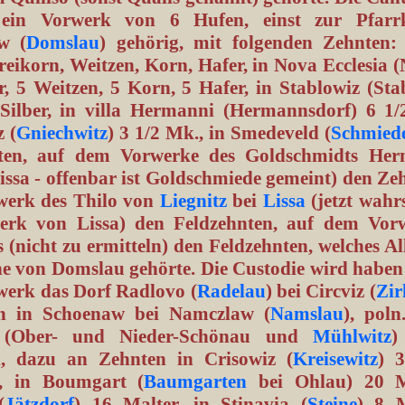
n ein Vorwerk von 6 Hufen, einst zur Pfarrk
w (
Domslau
) gehörig, mit folgenden Zehnten:
eikorn, Weitzen, Korn, Hafer, in Nova Ecclesia 
, 5 Weitzen, 5 Korn, 5 Hafer, in Stablowiz (Sta
Silber, in villa Hermanni (Hermannsdorf) 6 1/
 (
Gniechwitz
) 3 1/2 Mk., in Smedeveld (
Schmiede
nten, auf dem Vorwerke des Goldschmidts Her
issa - offenbar ist Goldschmiede gemeint) den Ze
erk des Thilo von
Liegnitz
bei
Lissa
(jetzt wahr
erk von Lissa) den Feldzehnten, auf dem Vor
(nicht zu ermitteln) den Feldzehnten, welches Al
he von Domslau gehörte. Die Custodie wird haben 
werk das Dorf Radlovo (
Radelau
) bei Circviz (
Zir
en in Schoenaw bei Namczlaw (
Namslau
), poln
 (Ober- und Nieder-Schönau und
Mühlwitz
)
ei, dazu an Zehnten in Crisowiz (
Kreisewitz
) 
, in Boumgart (
Baumgarten
bei Ohlau) 20 Ma
(
Jätzdorf
) 16 Malter, in Stinavia (
Steine
) 8 M