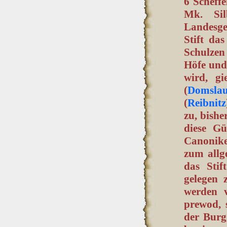
6 Scheffe
Mk. Sil
Landesgew
Stift da
Schulzen
Höfe und 
wird, gi
(
Domsla
(
Reibnitz
zu, bishe
diese Gü
Canonike
zum allg
das Stif
gelegen 
werden v
prewod, 
der Burg