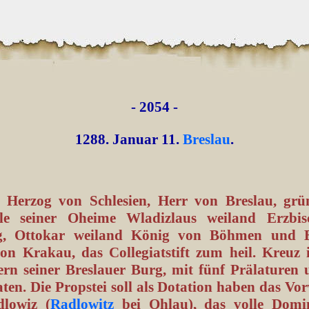
- 2054 -
1288. Januar 11.
Breslau
.
, Herzog von Schlesien, Herr von Breslau, gr
ile seiner Oheime Wladizlaus weiland Erzbi
rg, Ottokar weiland König von Böhmen und Bo
on Krakau, das Collegiatstift zum heil. Kreuz 
rn seiner Breslauer Burg, mit fünf Prälaturen 
ten. Die Propstei soll als Dotation haben das Vo
lowiz (
Radlowitz
bei Ohlau), das volle Domi