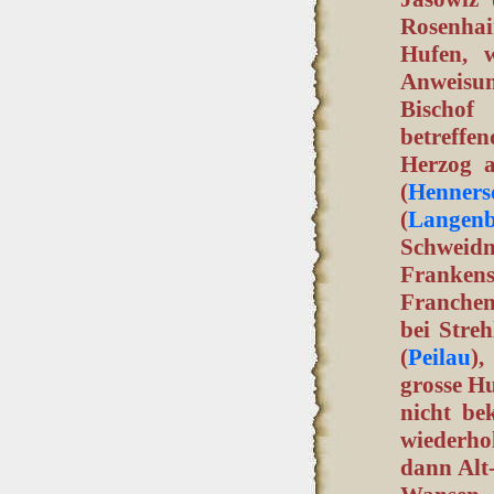
Rosenhai
Hufen, 
Anweisun
Bischof
betreffen
Herzog a
(
Henners
(
Langenb
Schweid
Franken
Franchen
bei Streh
(
Peilau
),
grosse Hu
nicht be
wiederhol
dann Alt