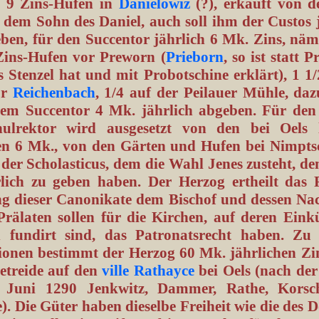
 9 Zins-Hufen in
Danielowiz
(?), erkauft von d
 dem Sohn des Daniel, auch soll ihm der Custos 
ben, für den Succentor jährlich 6 Mk. Zins, näml
Zins-Hufen vor Preworn (
Prieborn
, so ist statt 
s Stenzel hat und mit Probotschine erklärt), 1 1
or
Reichenbach
, 1/4 auf der Peilauer Mühle, daz
em Succentor 4 Mk. jährlich abgeben. Für den
ulrektor wird ausgesetzt von den bei Oels 
n 6 Mk., von den Gärten und Hufen bei Nimpts
 der Scholasticus, dem die Wahl Jenes zusteht, d
lich zu geben haben. Der Herzog ertheilt das 
ng dieser Canonikate dem Bischof und dessen Nac
Prälaten sollen für die Kirchen, auf deren Einkü
 fundirt sind, das Patronatsrecht haben. Zu 
tionen bestimmt der Herzog 60 Mk. jährlichen Zi
etreide auf den
ville Rathayce
bei Oels (nach de
 Juni 1290 Jenkwitz, Dammer, Rathe, Korsch
. Die Güter haben dieselbe Freiheit wie die des D