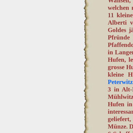
Wansen,
welchen 
11 klein
Alberti v
Goldes j
Pfründe 
Pfaffendo
in Langen
Hufen, l
grosse Hu
kleine H
Peterwitz
3 in Alt
Mühlwitz
Hufen in
interess
geliefert
Münze. Di