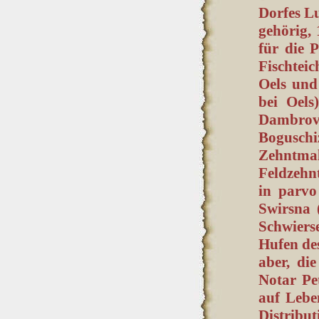
Dorfes L
gehörig,
für die 
Fischteic
Oels und
bei Oels
Dambrov
Boguschi
Zehntmal
Feldzehn
in parvo
Swirsna 
Schwiers
Hufen de
aber, di
Notar Pet
auf Lebe
Distribut