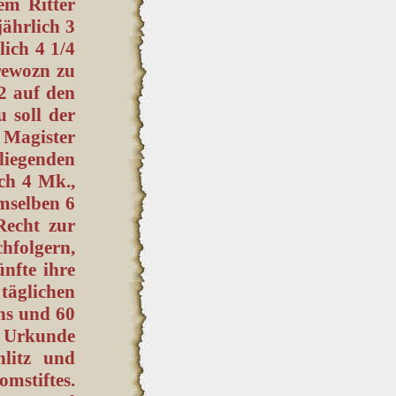
em Ritter
jährlich 3
ich 4 1/4
Prewozn zu
/2 auf den
u soll der
 Magister
liegenden
ch 4 Mk.,
emselben 6
Recht zur
hfolgern,
nfte ihre
täglichen
ns und 60
r Urkunde
litz und
omstiftes.