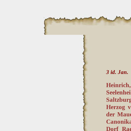
3 id. Jan.
Heinrich
Seelenhe
Saltzbu
Herzog v
der Maue
Canonika
Dorf Rad