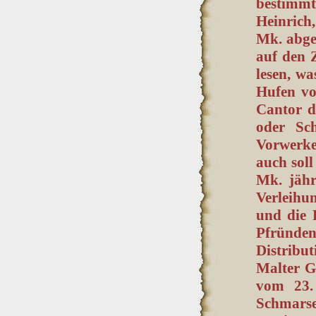
bestimmt
Heinrich,
Mk. abge
auf den 
lesen, wa
Hufen v
Cantor d
oder Sch
Vorwerke
auch soll
Mk. jähr
Verleihu
und die 
Pfründen
Distribu
Malter G
vom 23.
Schmarse)