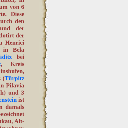
hum von 6
e. Diese
durch den
 und der
dotirt der
a Henrici
 in Bela
äditz
bei
z
, Kreis
nshufen,
 (
Türpitz
in Pilavia
ch) und 3
nstein
ist
in damals
bezeichnet
kau, Alt-