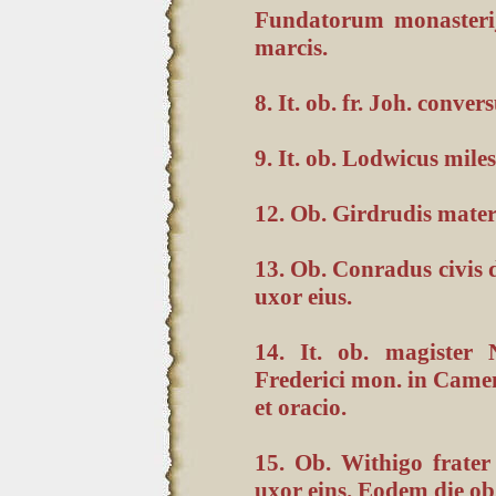
Fundatorum monasterij
marcis.
8. It. ob. fr. Joh. conve
9. It. ob. Lodwicus miles
12. Ob. Girdrudis mater
13. Ob. Conradus civis 
uxor eius.
14. It. ob. magister 
Frederici mon. in Came
et oracio.
15. Ob. Withigo frater
uxor eins. Eodem die ob