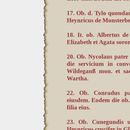
17. Ob. d. Tylo quonda
Heynricus de Monsterbe
18. It. ob. Albertus d
Elizabeth et Agata soro
20. Ob. Nycolaus pater
die servicium in conv
Wildeganß mon. et sa
Wartha.
22. Ob. Conradus pa
eiusdem. Eodem die ob.
filia eius.
23. Ob. Cunegundis ux
Heynricus crucifer in Gl