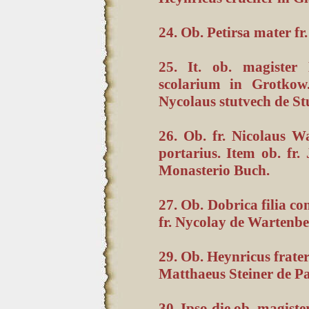
24. Ob. Petirsa mater fr
25. It. ob. magister
scolarium in Grotkow.
Nycolaus stutvech de Stu
26. Ob. fr. Nicolaus 
portarius. Item ob. fr.
Monasterio Buch.
27. Ob. Dobrica filia co
fr. Nycolay de Wartenbe
29. Ob. Heynricus frater 
Matthaeus Steiner de Pa
30. Ipso die ob. magiste