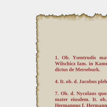
1. Ob. Ysentrudis mat
Wilschicz fam. in Kame
dictus de Merseburk.
4. It. ob. d. Jacobus pl
7. Ob. d. Nycolaus qu
mater eiusdem. It. ob
Hermannus f. Hermanni S