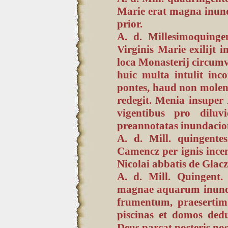
Marie erat magna inun
prior.
A. d. Millesimoquinge
Virginis Marie exilijt
loca Monasterij circumv
huic multa intulit in
pontes, haud non molen
redegit. Menia insuper 
vigentibus pro diluv
preannotatas inundacio
A. d. Mill. quingente
Camencz per ignis incen
Nicolai abbatis de Glacz
A. d. Mill. Quingent.
magnae aquarum inundac
frumentum, praesertim
piscinas et domos dedu
Deus parcat posteris nos