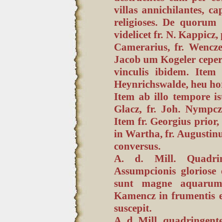
villas annichilantes, c
religioses. De quorum 
videlicet fr. N. Kappic
Camerarius, fr. Wencz
Jacob um Kogeler ceper
vinculis ibidem. Ite
Heynrichswalde, heu hor
Item ab illo tempore is
Glacz, fr. Joh. Nympc
Item fr. Georgius prior,
in Wartha, fr. Augustinus
conversus.
A. d. Mill. Quadrin
Assumpcionis gloriose 
sunt magne aquarum 
Kamencz in frumentis 
suscepit.
A. d. Mill. quadringen