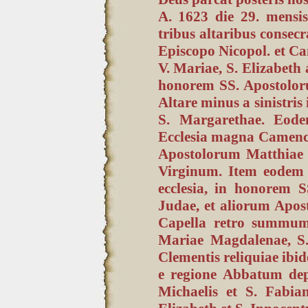
A. 1623 die 29. mensi
tribus altaribus conse
Episcopo Nicopol. et C
V. Mariae, S. Elizabeth 
honorem SS. Apostolor
Altare minus a sinistris
S. Margarethae. Eod
Ecclesia magna Camence
Apostolorum Matthiae e
Virginum. Item eodem 
ecclesia, in honorem S
Judae, et aliorum Apos
Capella retro summum 
Mariae Magdalenae, S.
Clementis reliquiae ibi
e regione Abbatum dep
Michaelis et S. Fabian