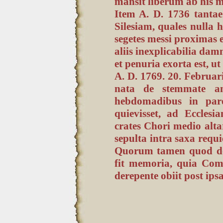
mansit liberum ab his mo
Item A. D. 1736 tanta
Silesiam, quales nulla
segetes messi proximas ex
aliis inexplicabilia da
et penuria exorta est, u
A. D. 1769. 20. Februa
nata de stemmate an
hebdomadibus in paroc
quievisset, ad Ecclesi
crates Chori medio altar
sepulta intra saxa requ
Quorum tamen quod dol
fit memoria, quia Come
derepente obiit post ips