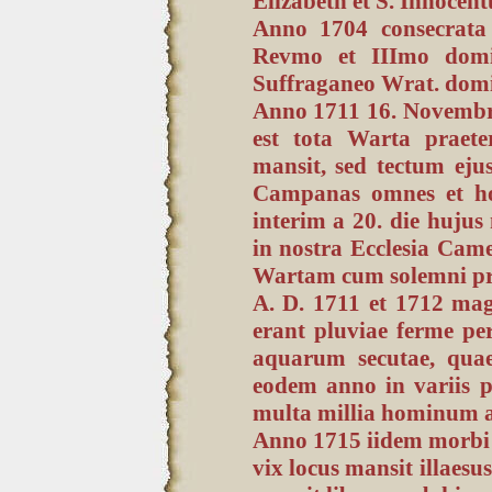
Elizabeth et S. Innocent
Anno 1704 consecrata 
Revmo et IIImo domi
Suffraganeo Wrat. domin
Anno 1711 16. Novembr
est tota Warta praete
mansit, sed tectum ej
Campanas omnes et ho
interim a 20. die huju
in nostra Ecclesia Came
Wartam cum solemni pr
A. D. 1711 et 1712 mag
erant pluviae ferme p
aquarum secutae, qua
eodem anno in variis p
multa millia hominum a
Anno 1715 iidem morbi 
vix locus mansit illaes