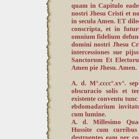
quam in Capitulo ead
nostri Jhesu Cristi et 
in secula Amen. ET dil
conscripta, et in fut
omnium fidelium defun
domini nostri Jhesu Cri
intercessiones sue pi
Sanctorum Et Electoru
Amen pie Jhesu. Amen.
A. d. M°.cccc°.xv°. s
obscuracio solis et 
existente conventu tunc
ebdomadarium invitator
cum lumine.
A. d. Millesimo Quad
Hussite cum curribus 
destruentes eam per co