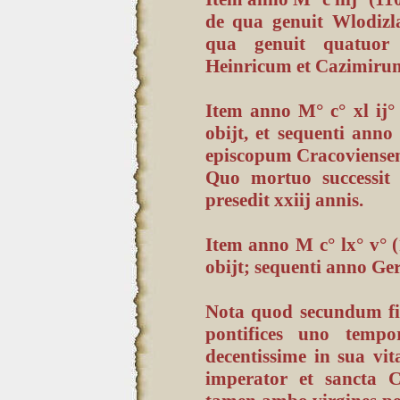
de qua genuit Wlodiz
qua genuit quatuor 
Heinricum et Cazimiru
Item anno M° c° xl ij°
obijt, et sequenti anno
episcopum Cracoviensem,
Quo mortuo successit 
presedit xxiij annis.
Item anno M c° lx° v° 
obijt; sequenti anno Ger
Nota quod secundum fid
pontifices uno tempo
decentissime in sua vita
imperator et sancta C