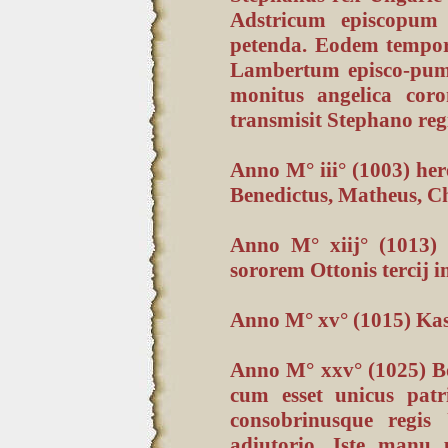
Adstricum episcopum
petenda. Eodem tempor
Lambertum episco-pum
monitus angelica cor
transmisit Stephano reg
Anno M° iii° (1003) her
Benedictus, Matheus, Ch
Anno M° xiij° (1013) 
sororem Ottonis tercij i
Anno M° xv° (1015) Kasi
Anno M° xxv° (1025) Bo
cum esset unicus pat
consobrinusque regis
adiutorio. Iste manu p