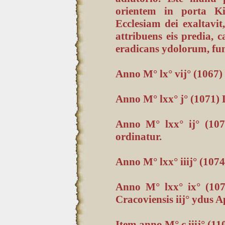
orientem in porta Ki
Ecclesiam dei exaltavit,
attribuens eis predia, 
eradicans ydolorum, fun
Anno M° lx° vij° (1067)
Anno M° lxx° j° (1071) 
Anno M° lxx° ij° (1072
ordinatur.
Anno M° lxx° iiij° (1074
Anno M° lxx° ix° (1079
Cracoviensis iij° ydus Ap
Item anno M° c iiij° (1