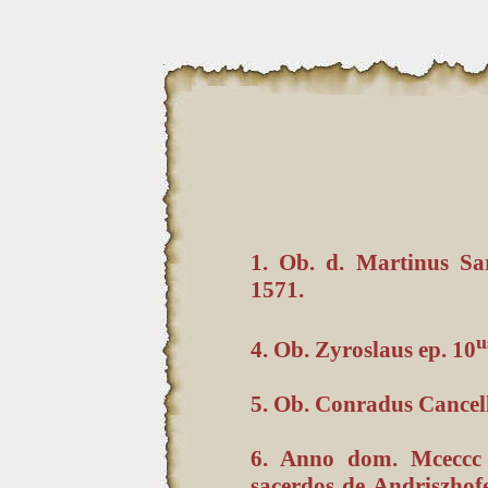
1. Ob. d. Martinus Sar
1571.
u
4. Ob. Zyroslaus ep. 10
5. Ob. Conradus Cancell
6. Anno dom. Mceccc l
sacerdos de Andriszhofe