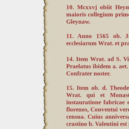
10. Mcxxvj obiit Heym
maioris collegium primo
Gleynaw.
11. Anno 1565 ob. J
ecclesiarum Wrat. et pr
14. Item Wrat. ad S. V
Praelatus ibidem a. aet.
Confrater noster.
15. Item ob. d. Theoder
Wrat. qui et Monast
instauratione fabricae 
florenos, Conventui ve
censua. Cuius annivers
crastino b. Valentini es