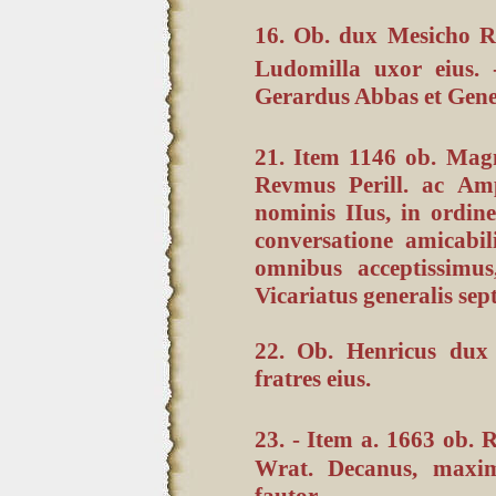
16. Ob. dux Mesicho Ra
Ludomilla uxor eius. 
Gerardus Abbas et Genera
21. Item 1146 ob. Magn
Revmus Perill. ac Amp
nominis IIus, in ordin
conversatione amicabilis
omnibus acceptissimus
Vicariatus generalis sep
22. Ob. Henricus dux
fratres eius.
23. - Item a. 1663 ob. 
Wrat. Decanus, maxim
fautor.