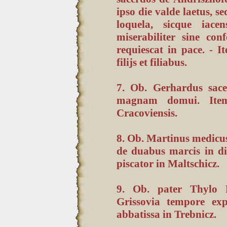
ipso die valde laetus, se
loquela, sicque iace
miserabiliter sine con
requiescat in pace. -
filijs et filiabus.
7. Ob. Gerhardus sac
magnam domui. Item
Cracoviensis.
8. Ob. Martinus medicu
de duabus marcis in di
piscator in Maltschicz.
9. Ob. pater Thylo M
Grissovia tempore exp
abbatissa in Trebnicz.