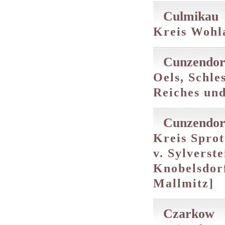
Culmikau
Kreis Wohla
Cunzendor
Oels, Schle
Reiches und
Cunzendor
Kreis Sprott
v. Sylverste
Knobelsdorf
Mallmitz]
Czarkow