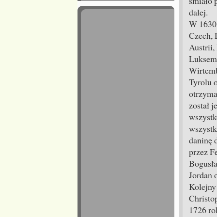
śmiało 
dalej.
W 1630 
Czech, 
Austrii
Luksembu
Wirtemb
Tyrolu 
otrzyma
został j
wszystko
wszystk
daninę 
przez F
Bogusła
Jordan 
Kolejny 
Christo
1726 ro