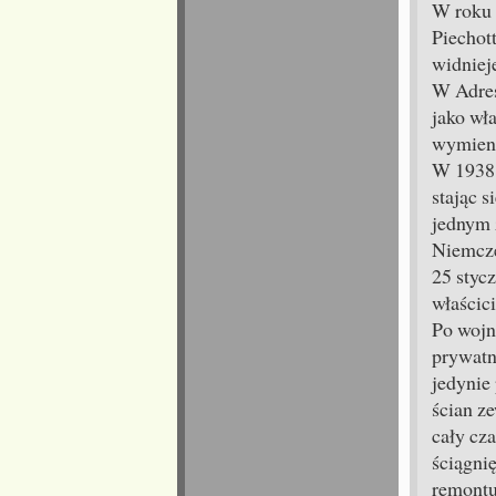
W roku 
Piechot
widniej
W Adres
jako wł
wymieni
W 1938 
stając 
jednym 
Niemcz
25 styc
właścici
Po wojn
prywatn
jedynie
ścian z
cały cz
ściągni
remontu