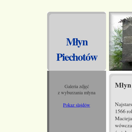
Młyn
Piechotów
Młyn 
Galeria zdjęć
z wyburzania młyna
Najstar
Pokaz slajdów
1566 ro
Macieja
wówczas