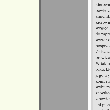
kierown
powierz
zmieniła
kierown
względu
do zapr
wywiezi
posprze
Zniszcz
prowizo
W takim
roku, k
jego wy
konserw
wyburza
zabytkó
z powie
ani pien