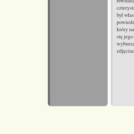
rewitali
czteryst
był wła
powiedz
który na
się jeg
wyburza
zdjęciac