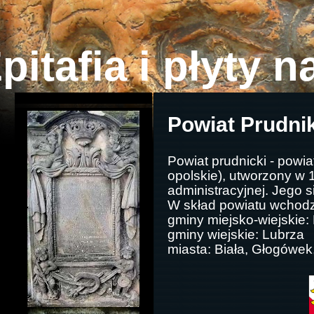
pitafia i płyty 
Powiat Prudni
Powiat prudnicki - powi
opolskie), utworzony w
administracyjnej. Jego s
W skład powiatu wchod
gminy miejsko-wiejskie:
gminy wiejskie: Lubrza
miasta: Biała, Głogówek