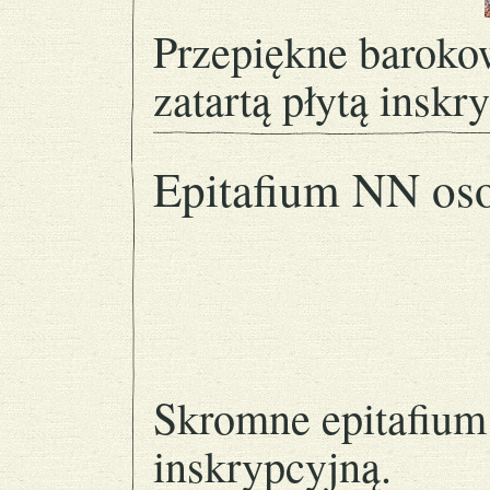
Przepiękne barokow
zatartą płytą inskr
Epitafium NN os
Skromne epitafium 
inskrypcyjną.