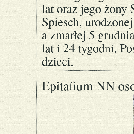
lat oraz jego żony
Spiesch, urodzone
a zmarłej 5 grudni
lat i 24 tygodni. P
dzieci.
Epitafium NN os