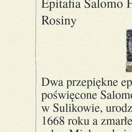
Epitafia Salomo H
Rosiny
Dwa przepiękne epi
poświęcone Salomo
w Sulikowie, urod
1668 roku a zmarł