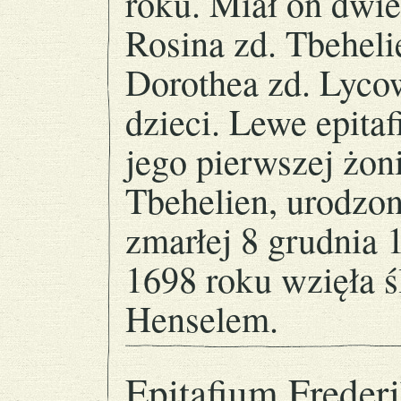
roku. Miał on dwie
Rosina zd. Tbeheli
Dorothea zd. Lyco
dzieci. Lewe epita
jego pierwszej żon
Tbehelien, urodzon
zmarłej 8 grudnia 
1698 roku wzięła 
Henselem.
Epitafium Freder