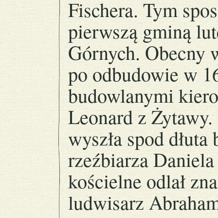
Fischera. Tym spos
pierwszą gminą lu
Górnych. Obecny w
po odbudowie w 16
budowlanymi kier
Leonard z Żytawy.
wyszła spod dłuta
rzeźbiarza Daniel
kościelne odlał zn
ludwisarz Abraham