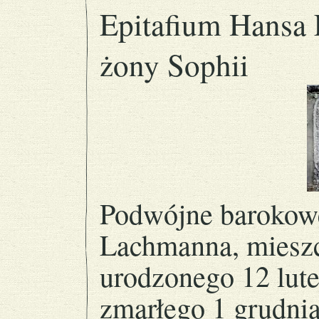
Epitafium Hansa 
żony Sophii
Podwójne barokowe
Lachmanna, mieszc
urodzonego 12 lut
zmarłego 1 grudni