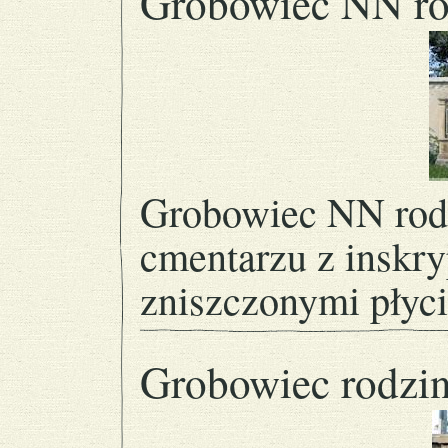
Grobowiec NN ro
Grobowiec NN rodz
cmentarzu z inskr
zniszczonymi płyc
Grobowiec rodz