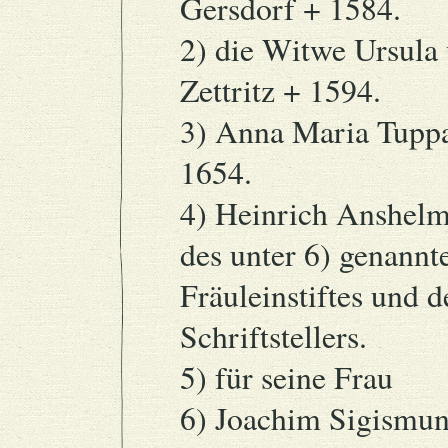
Gersdorf + 1584.
2) die Witwe Ursula
Zettritz + 1594.
3) Anna Maria Tuppa
1654.
4) Heinrich Anshelm 
des unter 6) genannt
Fräuleinstiftes und 
Schriftstellers.
5) für seine Frau
6) Joachim Sigismun