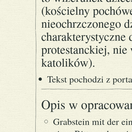
(kościelny pochówe
nieochrzczonego d
charakterystyczne 
protestanckiej, ni
katolików).
Tekst pochodzi z port
Opis w opracowa
Grabstein mit der ei