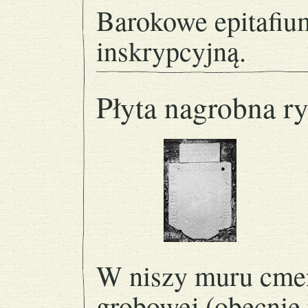
Barokowe epitafium
inskrypcyjną.
Płyta nagrobna r
W niszy muru cmen
grobowej (obecnie 