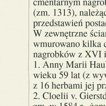
cmentarnym nagro
(zm. 1313), należą
przedstawień posta
W zewnętrzne ścia
wmurowano kilka 
nagrobków z XVI i 
1. Anny Marii Haub
wieku 59 lat (z w
z 16 herbami jej p
2. Cloelii v. Giers
zm. w 1584 r., żon