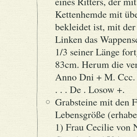
eines Ritters, der m
Kettenhemde mit übe
bekleidet ist, mit de
Linken das Wappensch
1/3 seiner Länge fort
83cm. Herum die vert
Anno Dni + M. Ccc. Xii
. . . De . Losow +.
Grabsteine mit den F
Lebensgröße (erhaben
1) Frau Cecilie von 