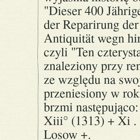
"Dieser 400 Jährig
der Reparirung der 
Antiquität wegn hi
czyli "Ten czteryst
znaleziony przy re
ze względu na swoj
przeniesiony w rok
brzmi następująco
Xiii° (1313) + Xi . . .
Losow +.