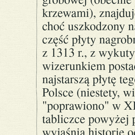
krzewami), znajduj
choć uszkodzony na
część płyty nagrob
z 1313 r., z wyku
wizerunkiem postac
najstarszą płytę te
Polsce (niestety, w
"poprawiono" w XI
tabliczce powyżej p
wyjaśnia historię o