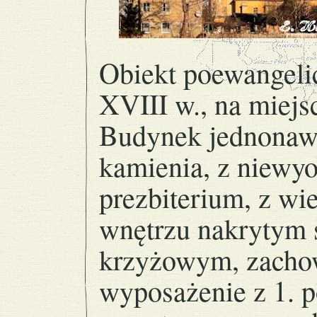
Obiekt poewangeli
XVIII w., na miejs
Budynek jednonaw
kamienia, z niewy
prezbiterium, z wi
wnętrzu nakrytym 
krzyżowym, zachow
wyposażenie z 1. p