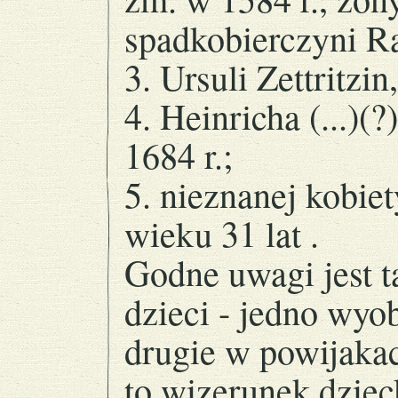
spadkobierczyni R
3. Ursuli Zettritzin
4. Heinricha (...)(?
1684 r.;
5. nieznanej kobiet
wieku 31 lat .
Godne uwagi jest t
dzieci - jedno wyo
drugie w powijaka
to wizerunek dzie