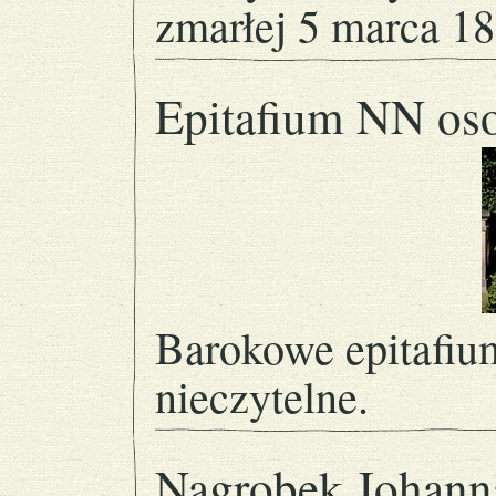
zmarłej 5 marca 1
Epitafium NN os
Barokowe epitafium
nieczytelne.
Nagrobek Johann