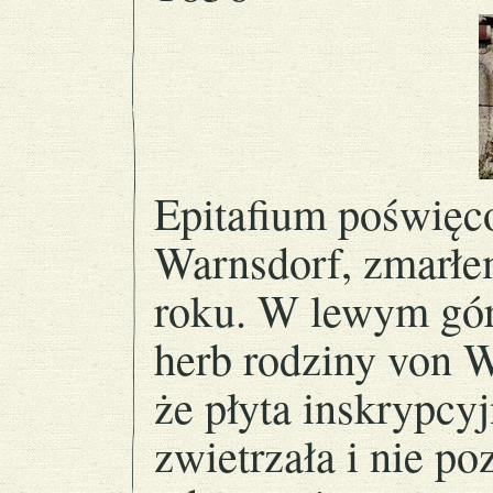
Epitafium poświęc
Warnsdorf, zmarłe
roku. W lewym gór
herb rodziny von W
że płyta inskrypcy
zwietrzała i nie po