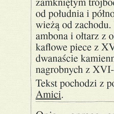
zamkniętym trójbo
od południa i pół
wieżą od zachodu.
ambona i ołtarz z o
kaflowe piece z XV
dwanaście kamienny
nagrobnych z XVI-
Tekst pochodzi z p
Amici
.