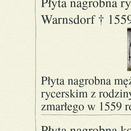
Płyta nagrobna ry
Warnsdorf † 155
Płyta nagrobna mę
rycerskim z rodzin
zmarłego w 1559 r
Płyta nagrobna ko