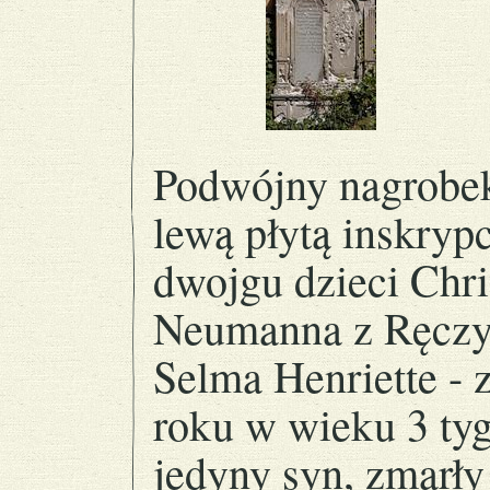
Podwójny nagrobek
lewą płytą inskryp
dwojgu dzieci Chri
Neumanna z Ręczy
Selma Henriette - 
roku w wieku 3 tyg
jedyny syn, zmarły