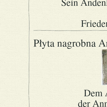
Sein Andenk
Frieder
Płyta nagrobna A
Dem 
der An