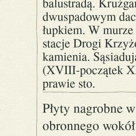
balustradą. Krużga
dwuspadowym dac
łupkiem. W murze 
stacje Drogi Krzy
kamienia. Sąsiaduj
(XVIII-początek XX
prawie sto.
Płyty nagrobne 
obronnego wokół 