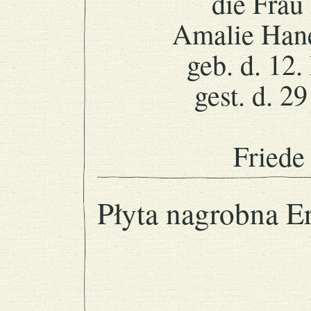
die Frau
Amalie Han
geb. d. 12
gest. d. 2
Friede
Płyta nagrobna E