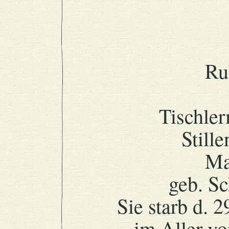
Ru
Tischler
Stille
Ma
geb. S
Sie starb d. 
im Aller vo