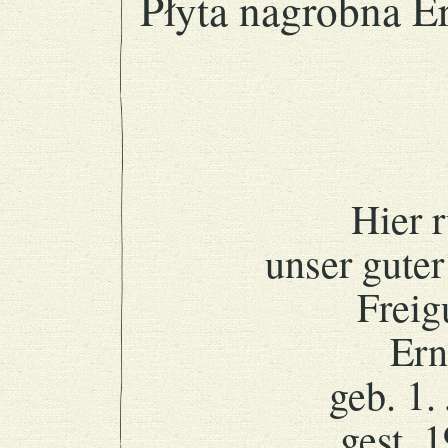
Płyta nagrobna E
Hier r
unser guter
Freig
Ern
geb. 1.
gest. 1