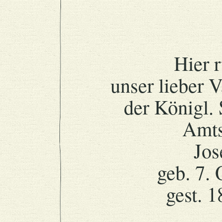
Hier r
unser lieber 
der Königl.
Amts
Jos
geb. 7.
gest. 1