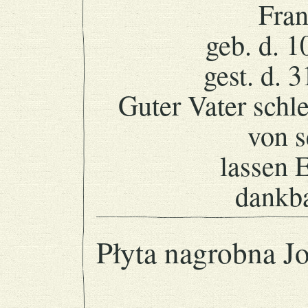
Fran
geb. d. 1
gest. d. 
Guter Vater schl
von s
lassen 
dankb
Płyta nagrobna J