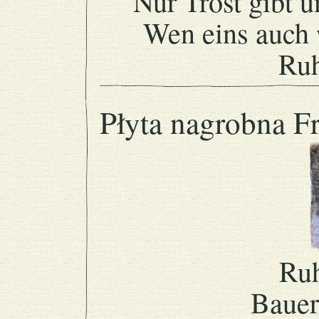
Nur Trost gibt 
Wen eins auch 
Ruh
Płyta nagrobna F
Ruh
Bauer