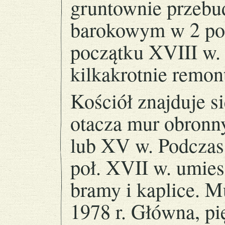
gruntownie przeb
barokowym w 2 poł
początku XVIII w. 
kilkakrotnie remon
Kościół znajduje si
otacza mur obronn
lub XV w. Podczas
poł. XVII w. umie
bramy i kaplice. 
1978 r. Główna, p