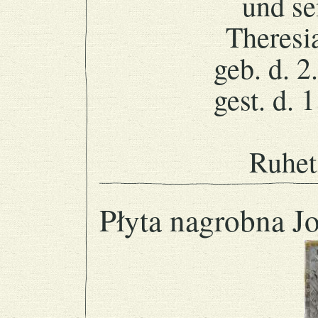
und se
Theresi
geb. d. 2
gest. d. 
Ruhet
Płyta nagrobna J