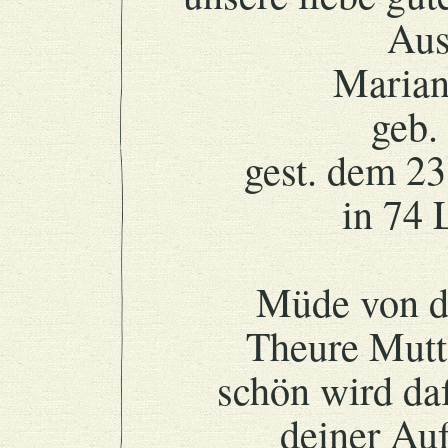
Aus
Marian
geb.
gest. dem 2
in 74 
Müde von d
Theure Mutte
schön wird da
deiner Auf