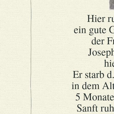
Hier r
ein gute 
der F
Josep
hi
Er starb d
in dem Al
5 Monate
Sanft ru