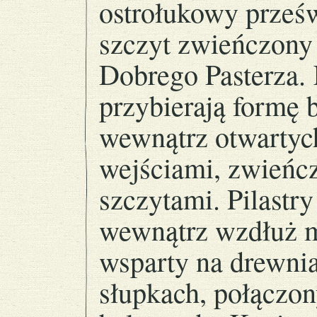
ostrołukowy prześ
szczyt zwieńczony 
Dobrego Pasterza.
przybierają formę 
wewnątrz otwartyc
wejściami, zwieńc
szczytami. Pilastr
wewnątrz wzdłuż m
wsparty na drewni
słupkach, połączon