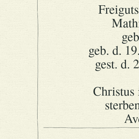
Freigut
Math
geb
geb. d. 19
gest. d. 
Christus i
sterben
Av