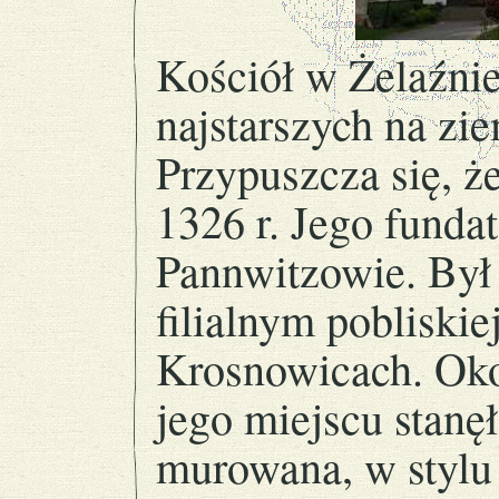
Kościół w Żelaźnie
najstarszych na zie
Przypuszcza się, ż
1326 r. Jego fundat
Pannwitzowie. Był
filialnym pobliskiej
Krosnowicach. Ok
jego miejscu stanęł
murowana, w stylu