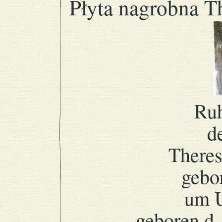
Płyta nagrobna Th
Ruh
d
Theres
gebo
um U
geboren d.