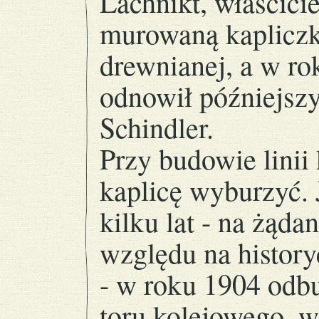
Lachnikt, właścici
murowaną kapliczk
drewnianej, a w ro
odnowił późniejsz
Schindler.
Przy budowie linii
kaplicę wyburzyć.
kilku lat - na żąda
względu na history
- w roku 1904 odb
toru kolejowego, w