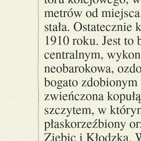
metrów od miejsca
stała. Ostatecznie
1910 roku. Jest to
centralnym, wykon
neobarokowa, ozdob
bogato zdobionym
zwieńczona kopułą
szczytem, w którym
płaskorzeźbiony or
Ziębic i Kłodzka. 