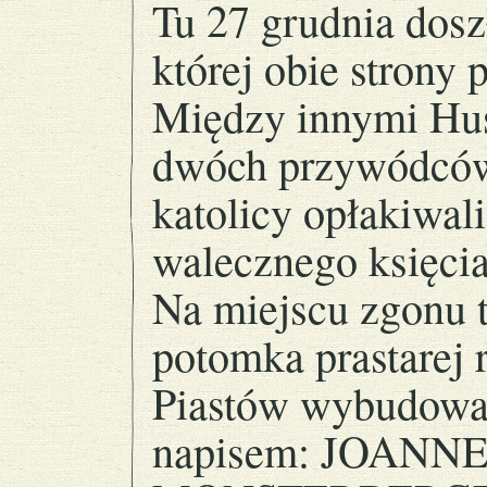
Tu 27 grudnia dosz
której obie strony p
Między innymi Husy
dwóch przywódców
katolicy opłakiwali
walecznego księcia
Na miejscu zgonu t
potomka prastarej 
Piastów wybudowan
napisem: JOANN