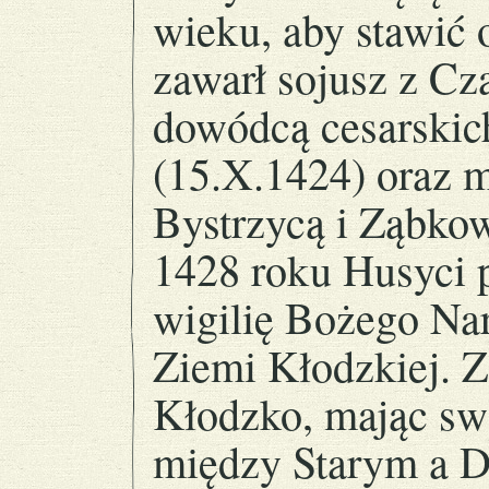
wieku, aby stawić 
zawarł sojusz z Cz
dowódcą cesarskich
(15.X.1424) oraz 
Bystrzycą i Ząbko
1428 roku Husyci 
wigilię Bożego Nar
Ziemi Kłodzkiej. Z
Kłodzko, mając sw
między Starym a D