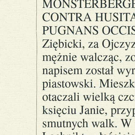
MONSTERBERGEN
CONTRA HUSITA
PUGNANS OCCISUS
Ziębicki, za Ojcz
mężnie walcząc, zo
napisem został wyr
piastowski. Mieszk
otaczali wielką cz
księciu Janie, prz
smutnych walk. W 