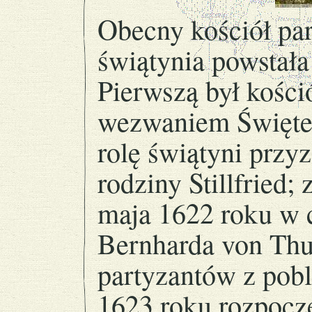
Obecny kościół para
świątynia powstała
Pierwszą był kości
wezwaniem Święteg
rolę świątyni przy
rodziny Stillfried;
maja 1622 roku w 
Bernharda von Thu
partyzantów z pob
1623 roku rozpocz