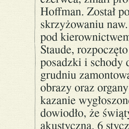
Hoffman. Został p
skrzyżowaniu naw. 
pod kierownictwem
Staude, rozpoczęto
posadzki i schody 
grudniu zamontowan
obrazy oraz organy
kazanie wygłoszon
dowiodło, że świąt
akustyczna. 6 styc