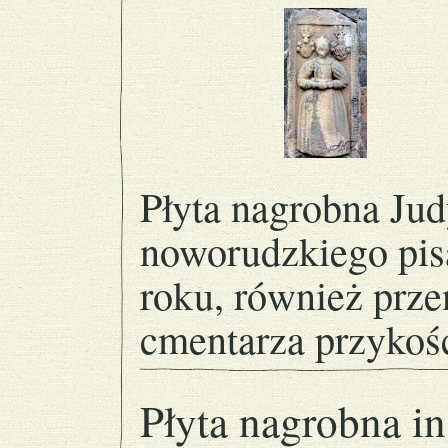
Płyta nagrobna Jud
noworudzkiego pis
roku, również prze
cmentarza przykoś
Płyta nagrobna i