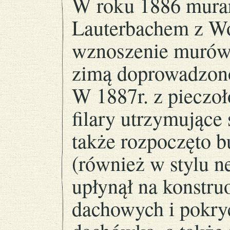
W roku 1886 mura
Lauterbachem z Wo
wznoszenie murów,
zimą doprowadzono
W 1887r. z pieczo
filary utrzymujące 
także rozpoczęto b
(również w stylu 
upłynął na konstr
dachowych i pokryc