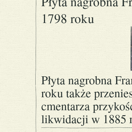
Płyta nagrobna F
1798 roku
Płyta nagrobna Fr
roku także przenie
cmentarza przykośc
likwidacji w 1885 