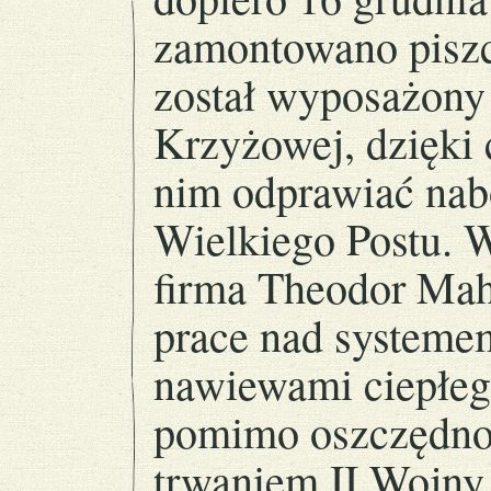
zamontowano piszc
został wyposażony 
Krzyżowej, dzięki
nim odprawiać nab
Wielkiego Postu. W
firma Theodor Mah
prace nad systeme
nawiewami ciepłego
pomimo oszczędno
trwaniem II Wojny