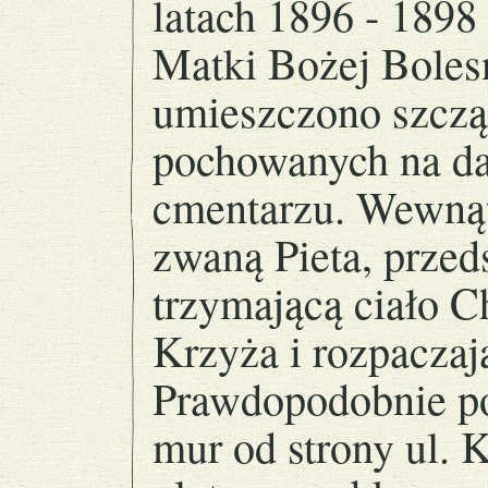
latach 1896 - 189
Matki Bożej Bolesn
umieszczono szcząt
pochowanych na d
cmentarzu. Wewnąt
zwaną Pieta, prze
trzymającą ciało Ch
Krzyża i rozpaczaj
Prawdopodobnie p
mur od strony ul. 