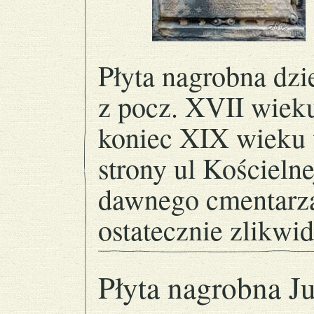
Płyta nagrobna dzi
z pocz. XVII wie
koniec XIX wieku 
strony ul Kościeln
dawnego cmentarza
ostatecznie zlikw
Płyta nagrobna J