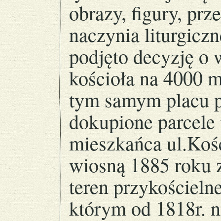
obrazy, figury, prz
naczynia liturgicz
podjęto decyzję 
kościoła na 4000 m
tym samym placu 
dokupione parcele 
mieszkańca ul.Kośc
wiosną 1885 roku
teren przykościeln
którym od 1818r. n