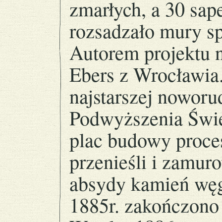
zmarłych, a 30 sap
rozsadzało mury sp
Autorem projektu n
Ebers z Wrocławia.
najstarszej noworud
Podwyższenia Świę
plac budowy proces
przenieśli i zamur
absydy kamień węg
1885r. zakończon