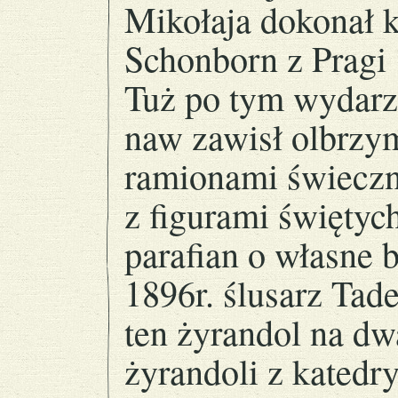
Mikołaja dokonał k
Schonborn z Pragi 
Tuż po tym wydarz
naw zawisł olbrzym
ramionami świeczn
z figurami święty
parafian o własne
1896r. ślusarz Tade
ten żyrandol na dw
żyrandoli z kated