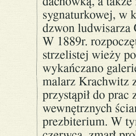
dachówką, a także
sygnaturkowej, w 
dzwon ludwisarza 
W 1889r. rozpoczę
strzelistej wieży 
wykańczano galerie 
malarz Krachwitz 
przystąpił do prac
wewnętrznych ścian
prezbiterium. W t
czerwca, zmarł prob