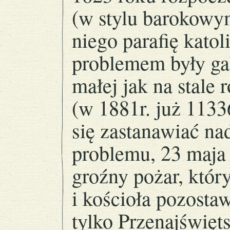
(w stylu barokowym
niego parafię kato
problemem były ga
małej jak na stale 
(w 1881r. już 1133
się zastanawiać na
problemu, 23 maja
groźny pożar, któ
i kościoła pozosta
tylko Przenajświęt