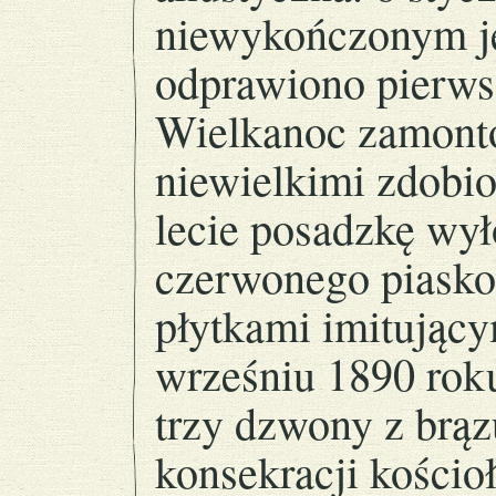
niewykończonym je
odprawiono pierws
Wielkanoc zamont
niewielkimi zdobi
lecie posadzkę wył
czerwonego piaskow
płytkami imitując
wrześniu 1890 rok
trzy dzwony z brąz
konsekracji kościo