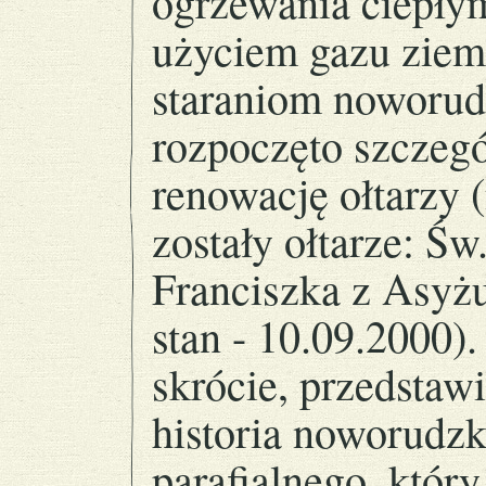
ogrzewania ciepły
użyciem gazu ziem
staraniom noworudz
rozpoczęto szczegó
renowację ołtarzy 
zostały ołtarze: Św
Franciszka z Asyżu
stan - 10.09.2000)
skrócie, przedstawi
historia noworudzk
parafialnego, któr