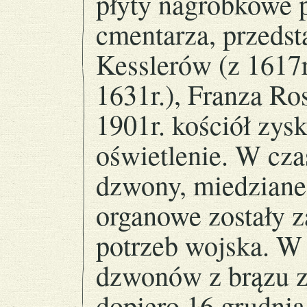
płyty nagrobkowe 
cmentarza, przedst
Kesslerów (z 1617r.
1631r.), Franza Ro
1901r. kościół zysk
oświetlenie. W cza
dzwony, miedziane 
organowe zostały 
potrzeb wojska. W 
dzwonów z brązu z
dopiero 16 grudni