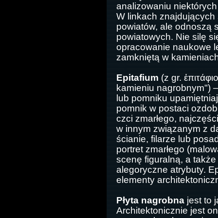
analizowaniu niektórych 
W linkach znajdujących 
powiatów, ale odnoszą s
powiatowych. Nie silę si
opracowanie naukowe lec
zamkniętą w kamieniach
Epitafium
(z gr. ἐπιτάφι
kamieniu nagrobnym") –
lub pomniku upamiętnia
pomnik w postaci ozdobn
czci zmarłego, najczęśc
w innym związanym z da
ścianie, filarze lub pos
portret zmarłego (malow
scenę figuralną, a takż
alegoryczne atrybuty. E
elementy architektonicz
Płyta nagrobna
jest to
Architektonicznie jest o