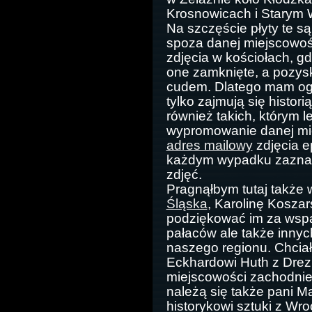
Krosnowicach i Starym W
Na szczęście płyty te 
spoza danej miejscowoś
zdjęcia w kościołach, g
one zamknięte, a pozysk
cudem. Dlatego mam ogr
tylko zajmują się histor
również takich, którym 
wypromowanie danej mie
adres mailowy
zdjęcia e
każdym wypadku zaznacz
zdjęć.
Pragnąłbym tutaj także 
Śląska
, Karolinę Kosza
podziękować im za wspani
pałaców ale także innych
naszego regionu. Chcia
Eckhardowi Huth z Drez
miejscowości zachodnie
należą się także pani M
historykowi sztuki z Wr