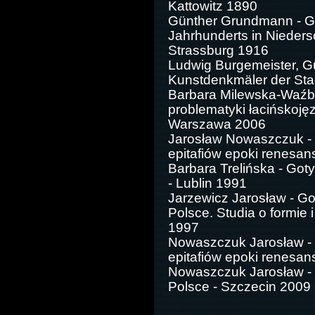
Kattowitz 1890
Günther Grundmann - Gr
Jahrhunderts in Nieders
Strassburg 1916
Ludwig Burgemeister, G
Kunstdenkmäler der Stad
Barbara Milewska-Waźbiń
problematyki łacińskoję
Warszawa 2006
Jarosław Nowaszczuk - 
epitafiów epoki renesan
Barbara Trelińska - Got
- Lublin 1991
Jarzewicz Jarosław - Go
Polsce. Studia o formie 
1997
Nowaszczuk Jarosław - 
epitafiów epoki renesan
Nowaszczuk Jarosław - 
Polsce - Szczecin 2009