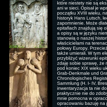
które niestety nie są e
ani w sieci. Opisał je w
początku XVIII wieku, n
historyk Hans Lutsch, le
zapomnienie. Może dlate
epitafiach znajdują się
a opisy są w języku niem
stanowią o naszej histori
właścicielami na terena
połowy Europy. Przecież p
także umierali. W tym e
przybliżyć wizerunki epi
zdaję sobie sprawę, że 
pod koniec XIX wieku uk
Grab-Denkmale und Grab
Chronologisches Regist
Sammlung (H. I- IV, Bre
inwentaryzacja ta nie doś
praktycznie nie do zdob
mnie pomocna w opraco
opracowaniu bazuję na 