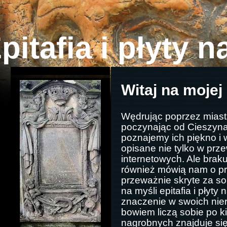
pitafia i płyty 
Witaj na mojej
Wędrując poprzez miasta
poczynając od Cieszyna
poznajemy ich piękno i w
opisane nie tylko w prz
internetowych. Ale braku
również mówią nam o prz
przeważnie skryte za so
na myśli epitafia i płyt
znaczenie w swoich nie
bowiem liczą sobie po kil
nagrobnych znajduje się