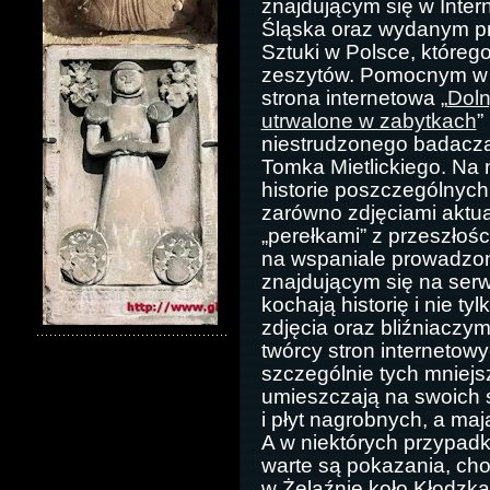
znajdującym się w Inte
Śląska oraz wydanym pr
Sztuki w Polsce, którego
zeszytów. Pomocnym w 
strona internetowa „
Doln
utrwalone w zabytkach
”
niestrudzonego badacz
Tomka Mietlickiego. Na 
historie poszczególnyc
zarówno zdjęciami aktua
„perełkami” z przeszłośc
na wspaniale prowadzo
znajdującym się na serwe
kochają historię i nie tyl
zdjęcia oraz bliźniaczy
twórcy stron internetow
szczególnie tych mniejsz
umieszczają na swoich s
i płyt nagrobnych, a maj
A w niektórych przypadk
warte są pokazania, cho
w Żelaźnie koło Kłodzka