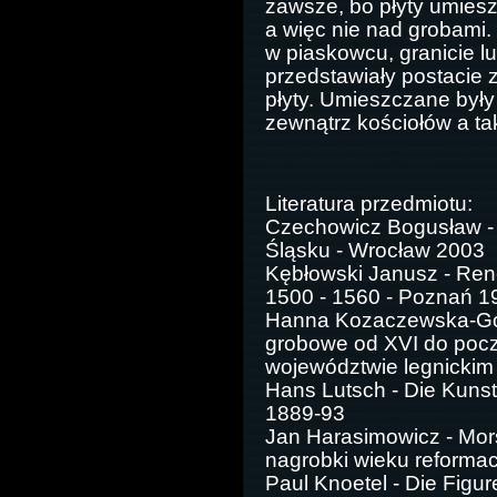
zawsze, bo płyty umies
a więc nie nad grobami.
w piaskowcu, granicie l
przedstawiały postacie 
płyty. Umieszczane były
zewnątrz kościołów a t
Literatura przedmiotu:
Czechowicz Bogusław - 
Śląsku - Wrocław 2003
Kębłowski Janusz - Ren
1500 - 1560 - Poznań 1
Hanna Kozaczewska-Gola
grobowe od XVI do poc
województwie legnickim
Hans Lutsch - Die Kunst
1889-93
Jan Harasimowicz - Mors 
nagrobki wieku reformac
Paul Knoetel - Die Figu