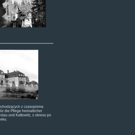
pochodzących z czasopisma
t für die Pflege heimatlicher
eslau und Kattowitz, z okresu po
ieku.