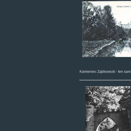
Kamieniec Ząbkowicki - ten sa