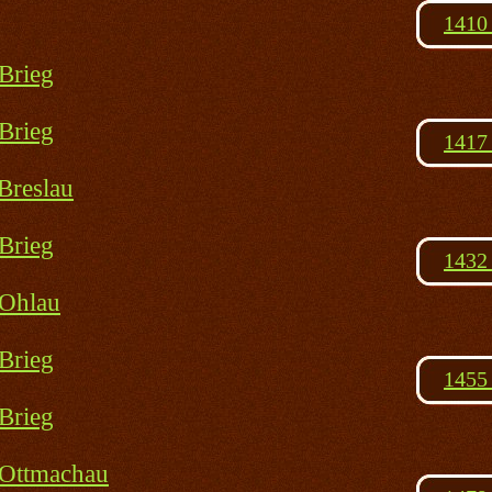
1410 
Brieg
Brieg
1417 
Breslau
Brieg
1432 
 Ohlau
Brieg
1455 
Brieg
 Ottmachau