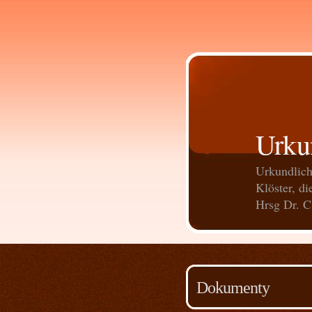
Urkun
Urkundlich
Klöster, di
Hrsg Dr. C
Dokumenty