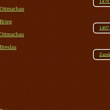
1479 
 Ottmachau
Brieg
1497 
 Ottmachau
Breslau
Zamk