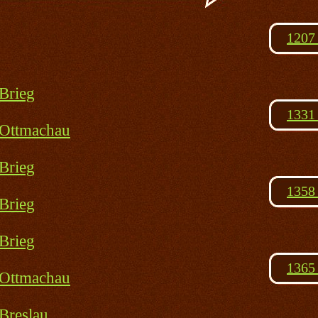
1207
Brieg
1331 
 Ottmachau
Brieg
1358 
Brieg
Brieg
1365 
 Ottmachau
Breslau