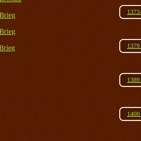
1373-
Brieg
Brieg
1379 
Brieg
1389 
1400 