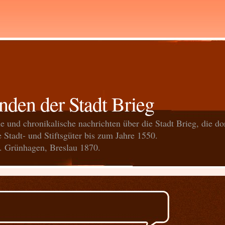
den der Stadt Brieg
e und chronikalische nachrichten über die Stadt Brieg, die do
e Stadt- und Stiftsgüter bis zum Jahre 1550.
. Grünhagen, Breslau 1870.