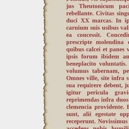
jus Theutonicum paci
rebellante. Civitas sin
duci XX marcas. In ip
carnium suis usibus vali
ea concessit. Conce
prescripte molendina 
quibus calcei et panes 
ipsis forum ibidem a
beneplacito voluntatis
volumus tabernam, per
Omnes ville, site infra 
sua requirere debent, 
igitur pericula gra
reprimendas infra duos
clemencia providente. E
sunt, alii egestate o
receperunt. Novissimus 
accedens nobis humili