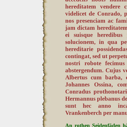
hereditatem vendere c
videlicet de Conrado, 
nos presenciam ac fami
jam dictam hereditatem
ei suisque heredibus 
solucionem, in qua pe
hereditarie possidend
contingat, sed ut perpet
nostri robote fecimus
abstergendum. Cujus ve
Albertus cum barba, 
Johannes Ossina, com
Conradus prothonotar
Hermannus plebanus de 
sunt hec anno inc
Vrankenberch per manum 
An rothen Seidenfäden hä