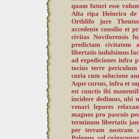
quam futuri esse volu
Alta ripa Heinrico de
Orthlifo jure Theuto
accedente consilio et p
civitas Noviforensis 
predictam civitatem
libertatis indulsimus fac
ad expediciones infra 
tocius terre periculum
curia cum solucione annu
Aque cursus, infra et s
est cunctis ibi manent
incidere dedimus, ubi 
venari lepores relax
magnos pro pascuis pec
terminum libertatis ja
per terram nostram a
Polonus, vel cujuscunq