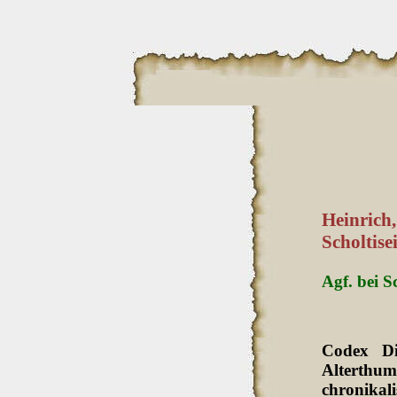
Heinrich
Scholtise
Agf. bei S
Codex Di
Alterthum
chronikali