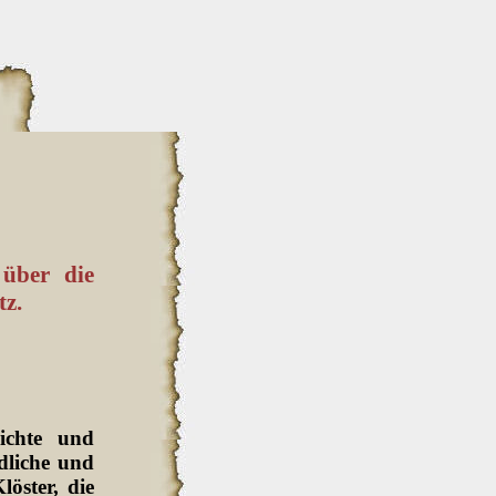
 über die
tz.
ichte und
dliche und
löster, die