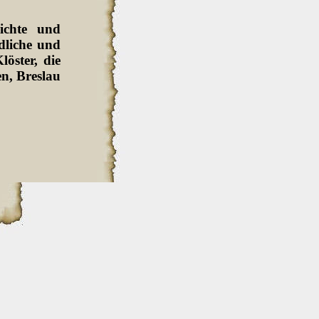
ichte und
dliche und
löster, die
en, Breslau