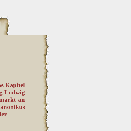
as Kapitel
og Ludwig
emarkt an
Kanonikus
er.