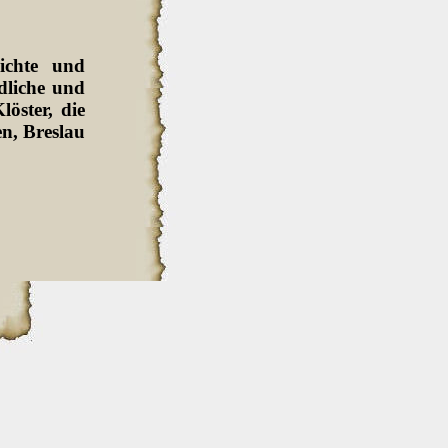
ichte und
dliche und
löster, die
en, Breslau