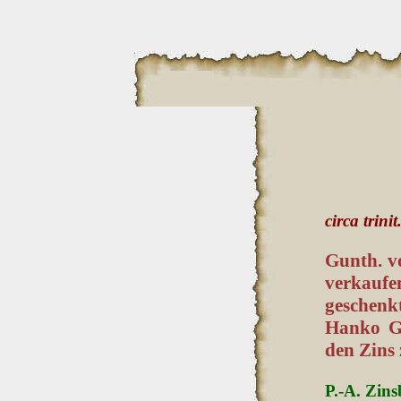
circa trinit
Gunth. vo
verkaufe
geschenk
Hanko Gr
den Zins 
P.-A. Zins