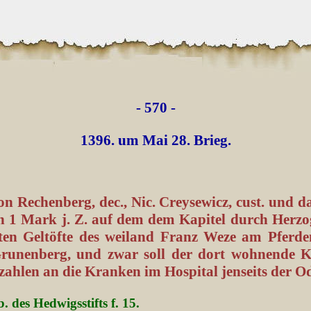
- 570 -
1396. um Mai 28. Brieg.
.
n Rechenberg, dec., Nic. Creysewicz, cust. und d
n 1 Mark j. Z. auf dem dem Kapitel durch Herz
ten Geltöfte des weiland Franz Weze am Pferd
unenberg, und zwar soll der dort wohnende 
zahlen an die Kranken im Hospital jenseits der Od
b. des Hedwigsstifts f. 15.