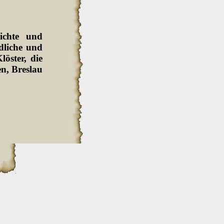
ichte und
dliche und
löster, die
en, Breslau