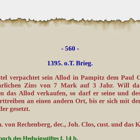
- 560 -
1395. o.T. Brieg.
tel verpachtet sein Allod in Pampitz dem Paul C
hrlichen Zins von 7 Mark auf 3 Jahr. Will da
en das Allod verkaufen, so darf er seine und des
rttreiben an einen andern Ort, bis er sich mit d
er gesetzt.
. von Rechenberg, dec., Joh. Clos, cust. und das K
buch des Hedwigsstiftes f. 14 b.