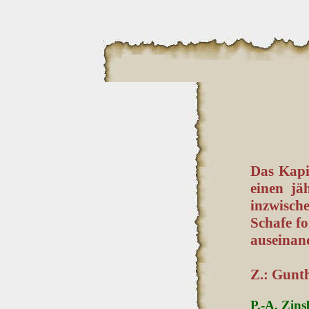
Das Kapi
einen jä
inzwisch
Schafe fo
auseinand
Z.: Gunth
P.-A. Zins