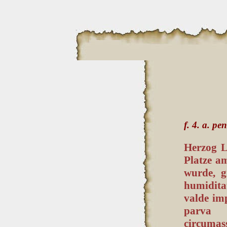
f. 4. a. pen
Herzog L
Platze a
wurde, g
humidita
valde im
parva 
circumass