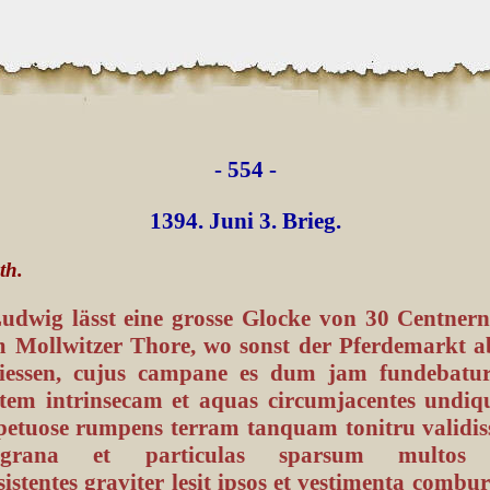
- 554 -
1394. Juni 3. Brieg.
th.
udwig lässt eine grosse Glocke von 30 Centner
m Mollwitzer Thore, wo sonst der Pferdemarkt a
iessen, cujus campane es dum jam fundebatur
tem intrinsecam et aquas circumjacentes undiq
petuose rumpens terram tanquam tonitru validi
grana et particulas sparsum multos 
istentes graviter lesit ipsos et vestimenta combu