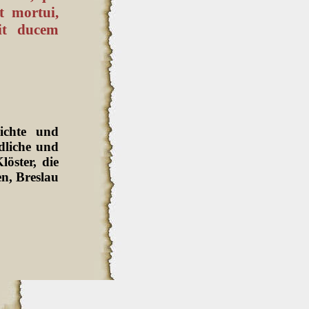
t mortui,
sit ducem
ichte und
dliche und
löster, die
en, Breslau