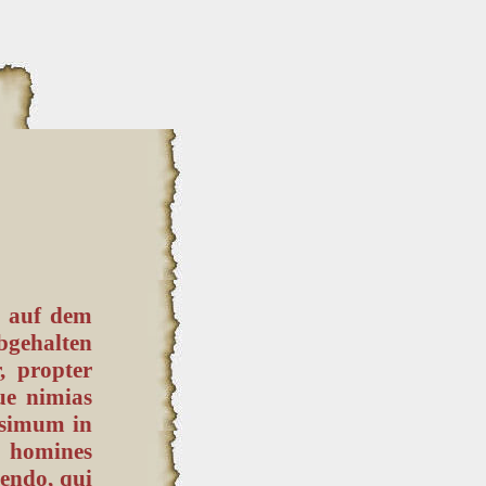
n auf dem
bgehalten
, propter
ue nimias
ssimum in
homines
rendo, qui