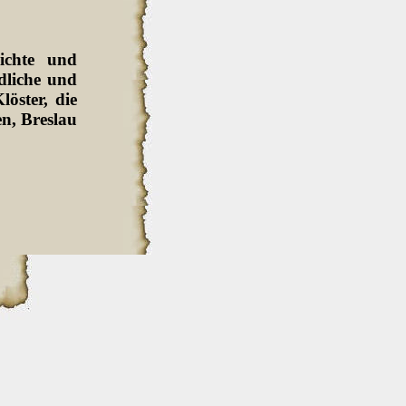
ichte und
dliche und
löster, die
en, Breslau