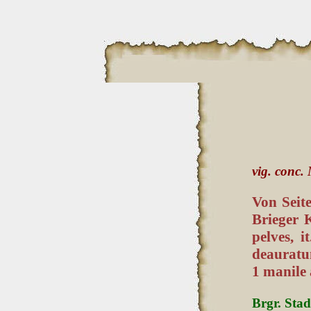
vig. conc.
Von Seit
Brie­ger
pelves, 
deauratum
1 manile
Brgr. Stad