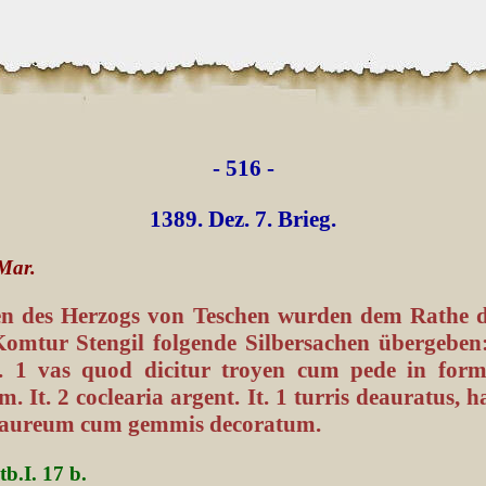
- 516 -
1389. Dez. 7. Brieg.
 Mar.
en des Herzogs von Teschen wurden dem Rathe 
 Komtur Stengil folgende Silbersachen übergeben
it. 1 vas quod dicitur troyen cum pede in forma
. It. 2 coclearia argent. It. 1 turris deauratus, ha
 aureum cum gemmis decoratum.
tb.I. 17 b.