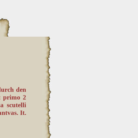
durch den
: primo 2
 scutelli
ntvas. It.