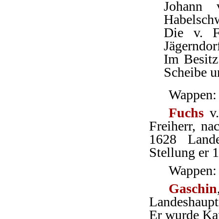
Johann 
Habelschw
Die v. F
Jägerndor
Im Besitz
Scheibe u
Wappen: 
Fuchs
v.
Freiherr, na
1628 Lande
Stellung er 
Wappen: 
Gaschin
Landeshaupt
Er wurde Ka