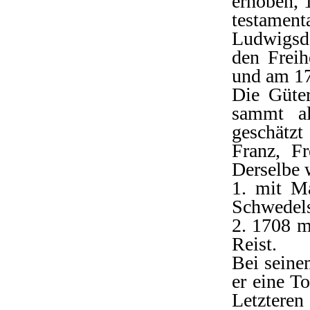
erhoben, 1
testamen
Ludwigsdo
den Freih
und am 17
Die Güter
sammt al
geschätzt
Franz, F
Derselbe 
1. mit Ma
Schwedels
2. 1708 m
Reist.
Bei seine
er eine T
Letztere