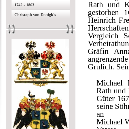
Rath und K
1742 - 1863
gestorben 
Christoph von Donigk's
Heinrich Fre
Herrschaften
Vergleich 
Verheirathun
Gräfin Anna
angrenzend
Grulich. Sei
Michael 
Rath und 
Güter 167
seine Söh
an
Michael W