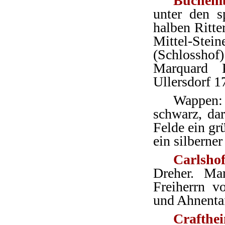
Buchem
unter den s
halben Ritte
Mittel-Stein
(Schlossho
Marquard P
Ullersdorf 1
Wappen: 
schwarz, dar
Felde ein gr
ein silberne
Carlsho
Dreher. Ma
Freiherrn 
und Ahnentaf
Crafthe