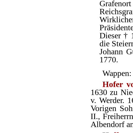
Grafenort
Reichsgra
Wirklic
Präsiden
Dieser † 
die Steier
Johann Gu
1770.
Wappen: 
Hofer v
1630 zu Nied
v. Werder. 1
Vorigen Soh
II., Freiher
Albendorf an