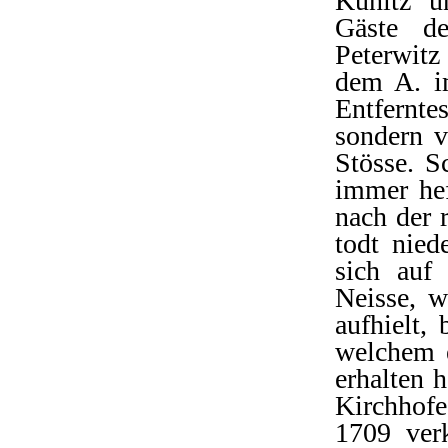
Kunitz u
Gäste de
Peterwitz
dem A. i
Entfernte
sondern v
Stösse. S
immer hef
nach der r
todt nied
sich auf
Neisse, w
aufhielt,
welchem e
erhalten 
Kirchhofe
1709 verk