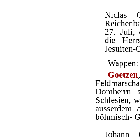
Niclas 
Reichenba
27. Juli,
die Herr
Jesuiten-
Wappen: 
Goetzen
Feldmarscha
Domherrn z
Schlesien, w
ausserdem 
böhmisch- Gl
Johann G