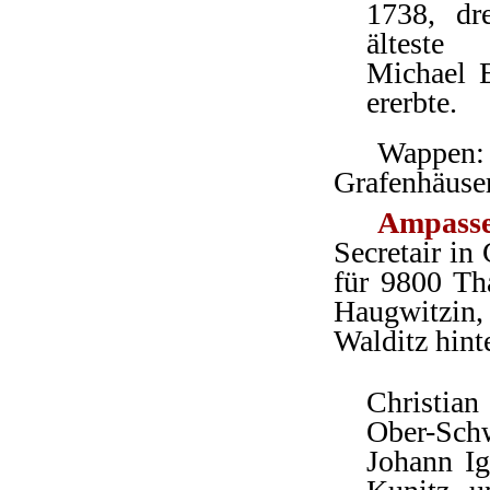
1738, dr
älteste
Michael E
ererbte.
Wappen:
Grafenhäuser 
Ampass
Secretair in
für 9800 Th
Haugwitzin, 
Walditz hint
Christian
Ober-Schw
Johann Ig