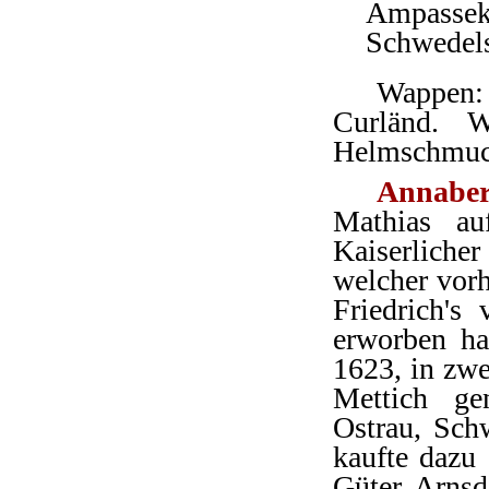
Ampasse
Schwedels
Wappen: 
Curländ. 
Helmschmuc
Annabe
Mathias au
Kaiserliche
welcher vorh
Friedrich's
erworben hat
1623, in zwe
Mettich ge
Ostrau, Schw
kaufte dazu 
Güter Arnsd