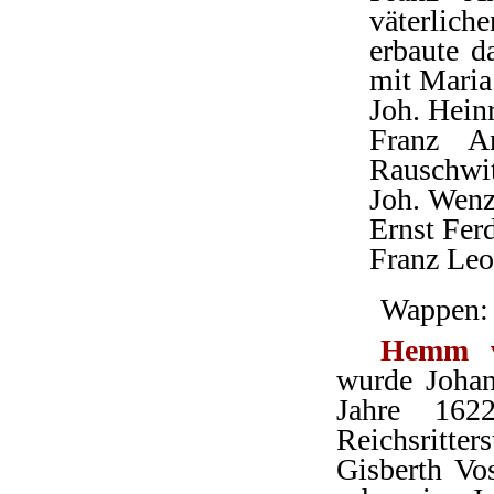
väterlic
erbaute d
mit Maria
Joh. Heinr
Franz A
Rauschwit
Joh. Wenze
Ernst Fer
Franz Leo
Wappen: 
Hemm v
wurde Joha
Jahre 162
Reichsritter
Gisberth Vos