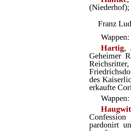
(Niederhof);
Franz Lud
Wappen: 
Hartig
,
Geheimer Re
Reichsritte
Friedrichsd
des Kaiserl
erkaufte Cor
Wappen: 
Haugwit
Confession
pardonirt u