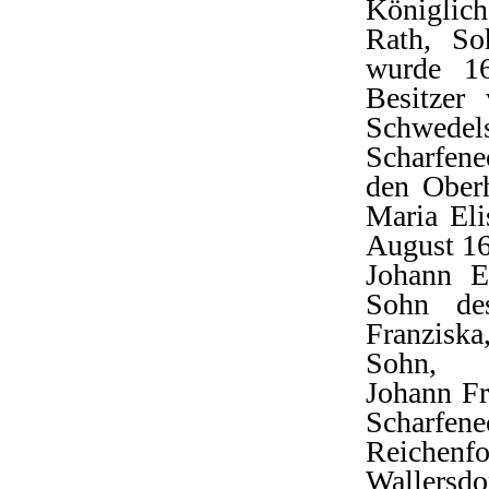
Königlic
Rath, So
wurde 1
Besitzer
Schwedel
Scharfen
den Oberh
Maria Eli
August 1
Johann E
Sohn de
Franzisk
Sohn,
Johann Fr
Scharfene
Reichenf
Wallersd