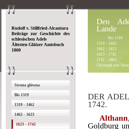
Den Ade
Lande
Rudolf v. Stillfried-Alcantara
Beiträge zur Geschichte des
Bis 1319
schlesischen Adels
1319 - 1462
Ältesten Glätzer Amtsbuch
1462 - 1623
1860
1623 - 1742
1742 - 1863
Christoph von Doni
Strona główna
DER ADEL
Bis 1319
1742.
1319 - 1462
1462 - 1623
Althann
Goldburg un
1623 - 1742