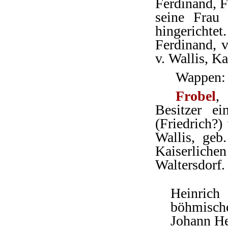
Ferdinand, F
seine Frau 
hingericht
Ferdinand, 
v. Wallis, K
Wappen: 
Frobel
,
Besitzer e
(Friedrich?)
Wallis, geb
Kaiserlich
Waltersdorf.
Heinric
böhmische
Johann Hei