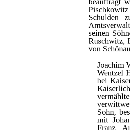
beauftragt 
Pischkowitz
Schulden zu
Amtsverwalte
seinen Söhn
Ruschwitz, 
von Schönau;
Joachim W
Wentzel H
bei Kaise
Kaiserli
vermählt
verwittwe
Sohn, bes
mit Johan
Franz A