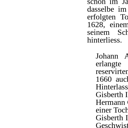
schon im Ja
dasselbe im
erfolgten 
1628, eine
seinem Sc
hinterliess.
Johann A
erlangte
reservirte
1660 auc
Hinterlas
Gisberth I
Hermann G
einer Toc
Gisberth I
Geschwis