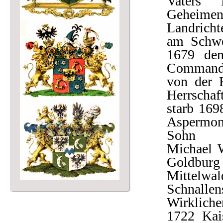
Vaters H
Geheim
Landricht
am Schwe
1679 de
Commandan
von der K
Herrscha
starb 169
Aspermon
Sohn
Michael W
Goldburg
Mittelwa
Schnalle
Wirklich
1722 Kais