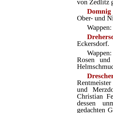
von Zedlitz 
Domnig
Ober- und Ni
Wappen: 
Drehers
Eckersdorf.
Wappen: 
Rosen und e
Helmschmuck
Dresche
Rentmeister 
und Merzdo
Christian F
dessen un
gedachten Gu