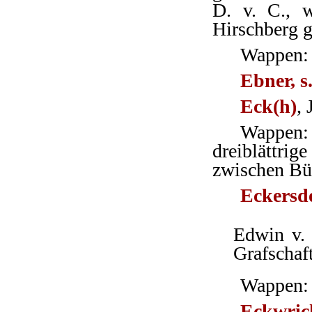
D. v. C., w
Hirschberg g
Wappen: 
Ebner, s.
Eck(h)
,
Wappen: 
dreiblättri
zwischen Büf
Eckersd
Edwin v.
Grafschaft
Wappen: 
Eckwric