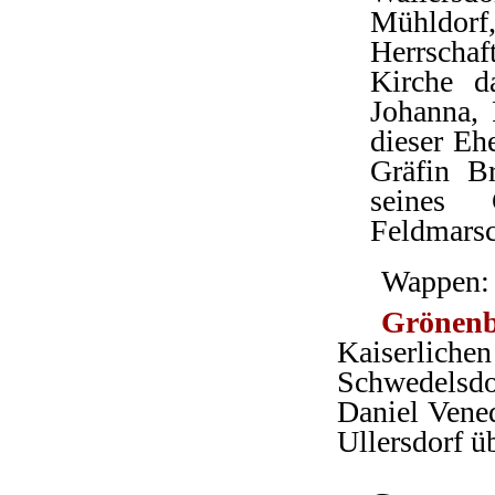
Mühldorf
Herrschaf
Kirche d
Johanna, 
dieser Eh
Gräfin B
seines
Feldmarsc
Wappen: 
Grönenb
Kaiserliche
Schwedelsd
Daniel Vened
Ullersdorf üb