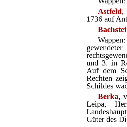
Wappen: S
Astfeld
,
1736 auf An
Bachste
Wappen:
gewendeter
rechtsgewen
und 3. in Ro
Auf dem Sc
Rechten zei
Schildes wa
Berka
, 
Leipa, He
Landeshauptm
Güter des Di