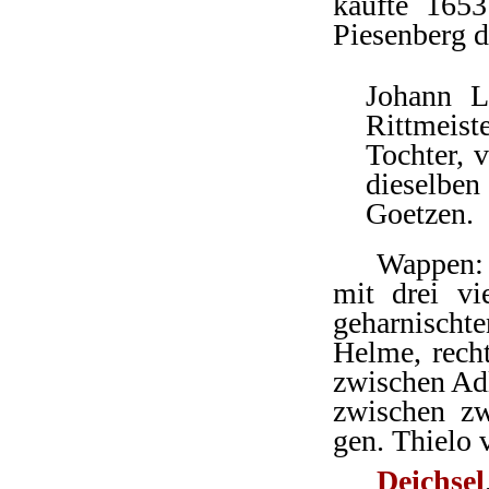
kaufte 1653
Piesenberg d
Johann L
Rittmeist
Tochter, 
dieselbe
Goetzen.
Wappen: 
mit drei vi
geharnisch
Helme, rech
zwischen Adl
zwischen zw
gen. Thielo 
Deichsel