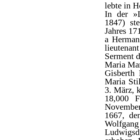
lebte in H
In der »L
1847) st
Jahres 171
a Herman
lieutenant
Serment de
Maria Mar
Gisberth
Maria Sti
3. März, 
18,000 F
November,
1667, de
Wolfgang
Ludwigsdo