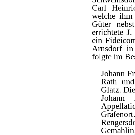
Carl Heinri
welche ihm 
Güter nebs
errichtete J
ein Fideico
Arnsdorf i
folgte im Be
Johann Fr
Rath und
Glatz. Die
Johann 
Appellati
Grafenort
Rengersd
Gemahlin