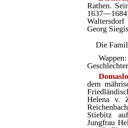
Rathen. Sei
1637—1684) 
Waltersdorf
Georg Siegis
Die Famil
Wappen:
Geschlechter
Domaslo
dem mähris
Friedländis
Helena v. Z
Reichenbach
Stiebitz a
Jungfrau He