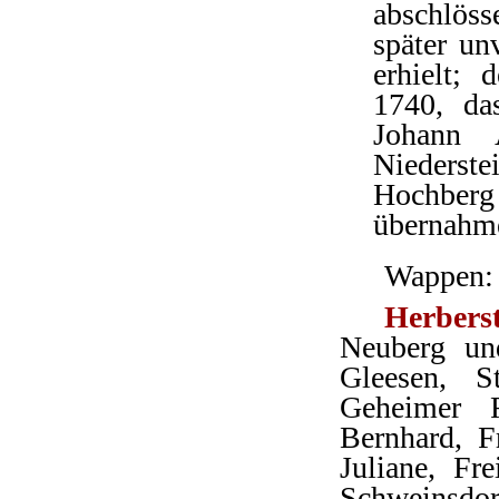
abschlöss
später unv
erhielt; 
1740, da
Johann 
Niederst
Hochberg
übernahm
Wappen: 
Herbers
Neuberg un
Gleesen, S
Geheimer 
Bernhard, F
Juliane, Fr
Schweinsdor