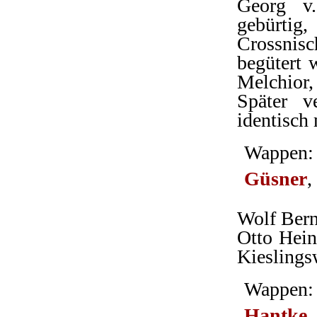
Georg v
gebürti
Crossni
begütert 
Melchior,
Später v
identisch
Wappen: 
Güsner
,
Wolf Bern
Otto Hein
Kieslings
Wappen: 
Hantke
,